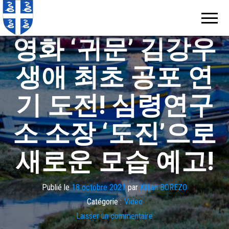
Echos de
Information
locale de
Martinique
Martinique
영화 ‘귀문’ 김강우
생애 최초 공포 연
기 도전! 심령연구
소 소장 ‘도진’으로
새로운 모습 예고!
Publié le
18 octobre 2021
par
Killian BOREZO
Catégorie :
Video
Laisser un commentaire