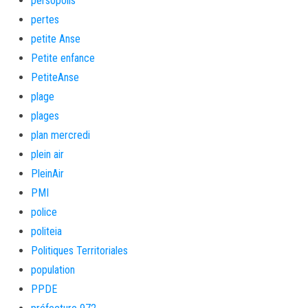
persopolis
pertes
petite Anse
Petite enfance
PetiteAnse
plage
plages
plan mercredi
plein air
PleinAir
PMI
police
politeia
Politiques Territoriales
population
PPDE