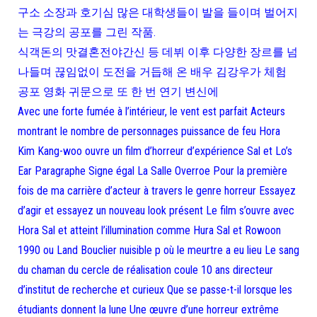
구소 소장과 호기심 많은 대학생들이 발을 들이며 벌어지
는 극강의 공포를 그린 작품.
식객돈의 맛결혼전야간신 등 데뷔 이후 다양한 장르를 넘
나들며 끊임없이 도전을 거듭해 온 배우 김강우가 체험
공포 영화 귀문으로 또 한 번 연기 변신에
Avec une forte fumée à l’intérieur, le vent est parfait Acteurs
montrant le nombre de personnages puissance de feu Hora
Kim Kang-woo ouvre un film d’horreur d’expérience Sal et Lo’s
Ear Paragraphe Signe égal La Salle Overroe Pour la première
fois de ma carrière d’acteur à travers le genre horreur Essayez
d’agir et essayez un nouveau look présent Le film s’ouvre avec
Hora Sal et atteint l’illumination comme Hura Sal et Rowoon
1990 ou Land Bouclier nuisible p où le meurtre a eu lieu Le sang
du chaman du cercle de réalisation coule 10 ans directeur
d’institut de recherche et curieux Que se passe-t-il lorsque les
étudiants donnent la lune Une œuvre d’une horreur extrême