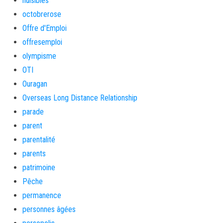
nuisibles
octobrerose
Offre d'Emploi
offresemploi
olympisme
OTI
Ouragan
Overseas Long Distance Relationship
parade
parent
parentalité
parents
patrimoine
Pêche
permanence
personnes âgées