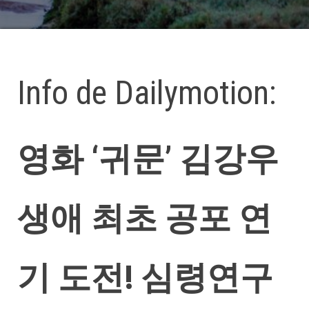
Info de Dailymotion:
영화 ‘귀문’ 김강우
생애 최초 공포 연
기 도전! 심령연구