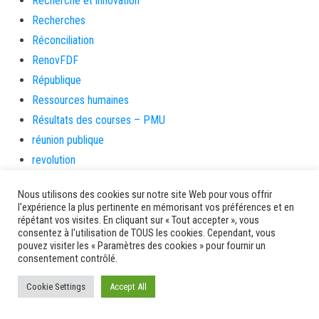
Recherche et innovation
Recherches
Réconciliation
RenovFDF
République
Ressources humaines
Résultats des courses – PMU
réunion publique
revolution
Rhum
Nous utilisons des cookies sur notre site Web pour vous offrir
Rivière-Pilote
l'expérience la plus pertinente en mémorisant vos préférences et en
Rivière-Salée
répétant vos visites. En cliquant sur « Tout accepter », vous
consentez à l'utilisation de TOUS les cookies. Cependant, vous
rongeurs
pouvez visiter les « Paramètres des cookies » pour fournir un
consentement contrôlé.
rue case toto
Saint-Esprit
Cookie Settings
Accept All
Saint-Pierre