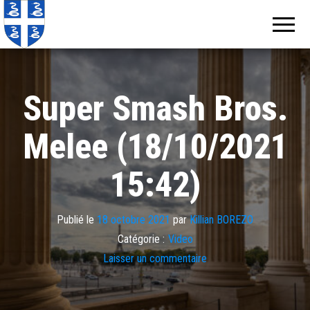
Echos de
Information
locale de
Martinique
Martinique
Super Smash Bros.
Melee (18/10/2021
15:42)
Publié le
18 octobre 2021
par
Killian BOREZO
Catégorie :
Video
Laisser un commentaire