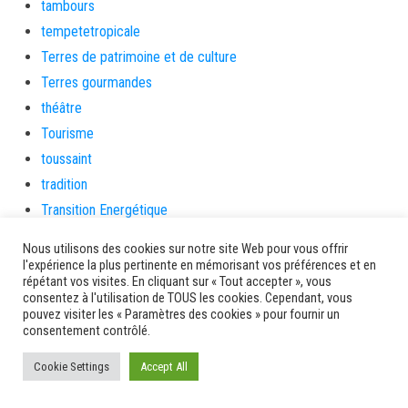
tambours
tempetetropicale
Terres de patrimoine et de culture
Terres gourmandes
théâtre
Tourisme
toussaint
tradition
Transition Energétique
Transport et routes
Nous utilisons des cookies sur notre site Web pour vous offrir
Travail
l'expérience la plus pertinente en mémorisant vos préférences et en
répétant vos visites. En cliquant sur « Tout accepter », vous
Travaux
consentez à l'utilisation de TOUS les cookies. Cependant, vous
Travaux THD
pouvez visiter les « Paramètres des cookies » pour fournir un
consentement contrôlé.
travaux utiles
TSUNAMI
Cookie Settings
Accept All
TZCLD