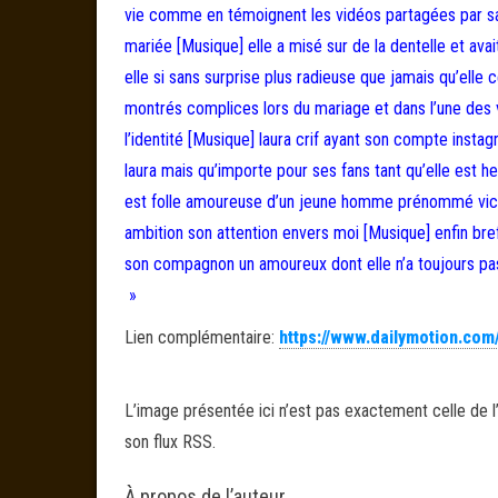
vie comme en témoignent les vidéos partagées par sa 
mariée [Musique] elle a misé sur de la dentelle et avait
elle si sans surprise plus radieuse que jamais qu’elle
montrés complices lors du mariage et dans l’une des 
l’identité [Musique] laura crif ayant son compte insta
laura mais qu’importe pour ses fans tant qu’elle est h
est folle amoureuse d’un jeune homme prénommé victo
ambition son attention envers moi [Musique] enfin bref
son compagnon un amoureux dont elle n’a toujours pas
»
Lien complémentaire:
https://www.dailymotion.com
L’image présentée ici n’est pas exactement celle de l’
son flux RSS.
À propos de l’auteur