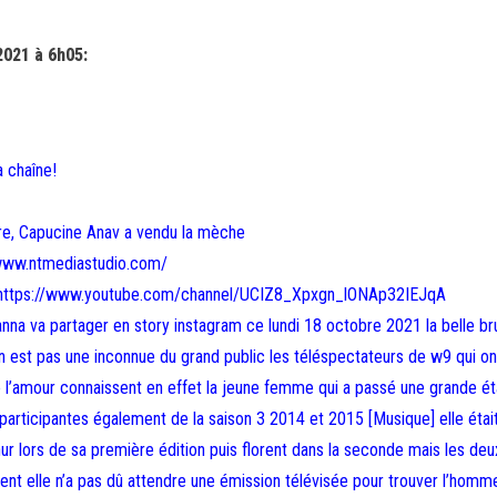
2021 à 6h05:
a chaîne!
are, Capucine Anav a vendu la mèche
//www.ntmediastudio.com/
ne: https://www.youtube.com/channel/UCIZ8_Xpxgn_lONAp32IEJqA
 anna va partager en story instagram ce lundi 18 octobre 2021 la belle b
 n est pas une inconnue du grand public les téléspectateurs de w9 qui on
de l’amour connaissent en effet la jeune femme qui a passé une grande é
ais participantes également de la saison 3 2014 et 2015 [Musique] elle éta
ur lors de sa première édition puis florent dans la seconde mais les deu
ment elle n’a pas dû attendre une émission télévisée pour trouver l’homm