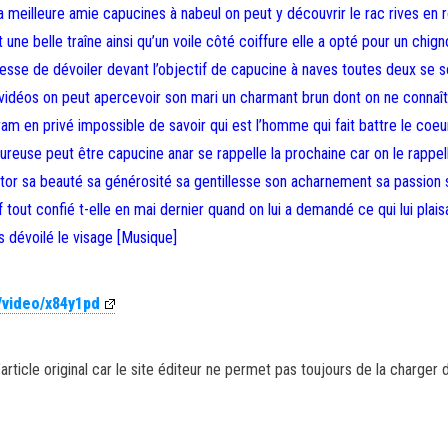
meilleure amie capucines à nabeul on peut y découvrir le rac rives en 
 une belle traîne ainsi qu’un voile côté coiffure elle a opté pour un chign
 cesse de dévoiler devant l’objectif de capucine à naves toutes deux se s
vidéos on peut apercevoir son mari un charmant brun dont on ne connaî
gram en privé impossible de savoir qui est l’homme qui fait battre le coeu
eureuse peut être capucine anar se rappelle la prochaine car on le rappell
r sa beauté sa générosité sa gentillesse son acharnement sa passion 
 tout confié t-elle en mai dernier quand on lui a demandé ce qui lui plais
 dévoilé le visage [Musique]
/video/x84y1pd
article original car le site éditeur ne permet pas toujours de la charger 