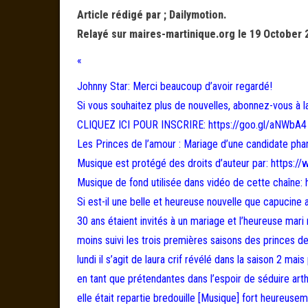
Article rédigé par ; Dailymotion.
Relayé sur maires-martinique.org le 19 October 
«
Johnny Star: Merci beaucoup d’avoir regardé!
Si vous souhaitez plus de nouvelles, abonnez-vous à l
CLIQUEZ ICI POUR INSCRIRE: https://goo.gl/aNWbA4
Les Princes de l’amour : Mariage d’une candidate ph
Musique est protégé des droits d’auteur par: https:
Musique de fond utilisée dans vidéo de cette chaî
Si est-il une belle et heureuse nouvelle que capucine
30 ans étaient invités à un mariage et l’heureuse mari
moins suivi les trois premières saisons des princes 
lundi il s’agit de laura crif révélé dans la saison 2 m
en tant que prétendantes dans l’espoir de séduire arth
elle était repartie bredouille [Musique] fort heureuse