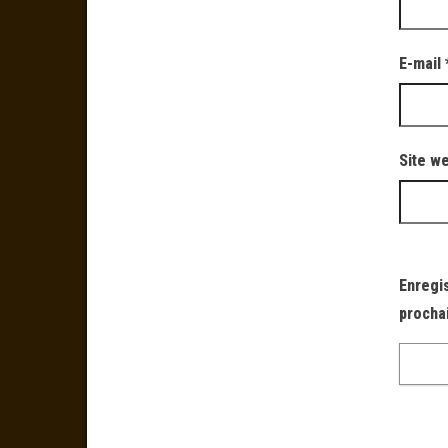
E-mail
Site w
Enregi
procha