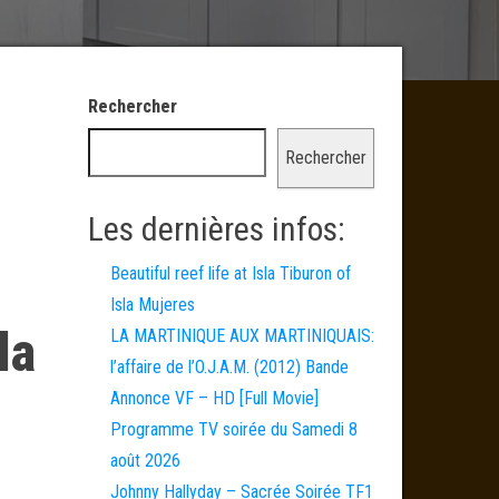
Rechercher
Rechercher
Les dernières infos:
Beautiful reef life at Isla Tiburon of
Isla Mujeres
la
LA MARTINIQUE AUX MARTINIQUAIS:
l’affaire de l’O.J.A.M. (2012) Bande
Annonce VF – HD [Full Movie]
Programme TV soirée du Samedi 8
août 2026
Johnny Hallyday – Sacrée Soirée TF1