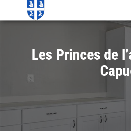
Echos de
Information
locale de
Martinique
Martinique
Les Princes de l
Capu