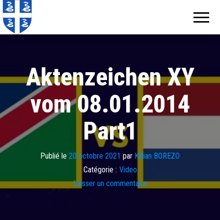
Echos de
Information
locale de
Martinique
Martinique
Aktenzeichen XY
vom 08.01.2014
Part1
Publié le
20 octobre 2021
par
Killian BOREZO
Catégorie :
Video
Laisser un commentaire