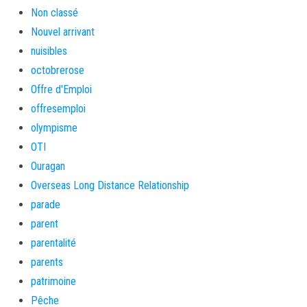
Non classé
Nouvel arrivant
nuisibles
octobrerose
Offre d'Emploi
offresemploi
olympisme
OTI
Ouragan
Overseas Long Distance Relationship
parade
parent
parentalité
parents
patrimoine
Pêche