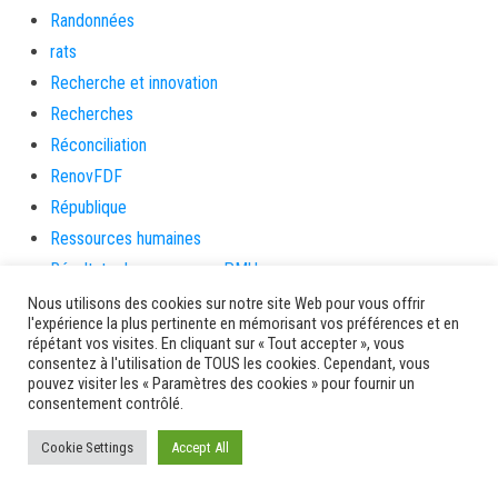
Randonnées
rats
Recherche et innovation
Recherches
Réconciliation
RenovFDF
République
Ressources humaines
Résultats des courses – PMU
réunion publique
Nous utilisons des cookies sur notre site Web pour vous offrir
l'expérience la plus pertinente en mémorisant vos préférences et en
revolution
répétant vos visites. En cliquant sur « Tout accepter », vous
Rhum
consentez à l'utilisation de TOUS les cookies. Cependant, vous
pouvez visiter les « Paramètres des cookies » pour fournir un
Rivière-Pilote
consentement contrôlé.
Rivière-Salée
Cookie Settings
Accept All
rongeurs
rue case toto