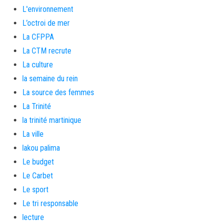
L'environnement
L’octroi de mer
La CFPPA
La CTM recrute
La culture
la semaine du rein
La source des femmes
La Trinité
la trinité martinique
La ville
lakou palima
Le budget
Le Carbet
Le sport
Le tri responsable
lecture