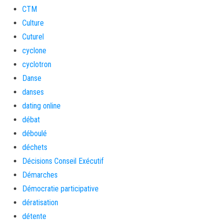
CTM
Culture
Cuturel
cyclone
cyclotron
Danse
danses
dating online
débat
déboulé
déchets
Décisions Conseil Exécutif
Démarches
Démocratie participative
dératisation
détente