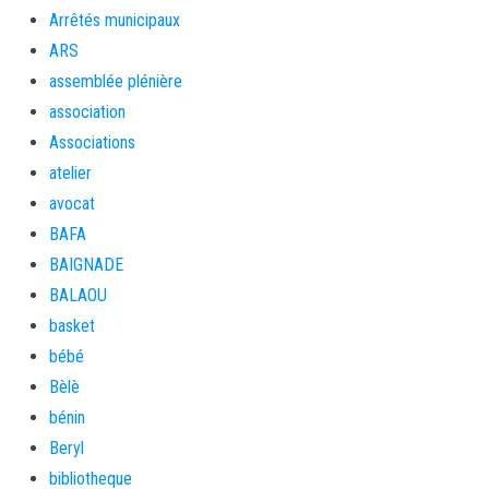
Arrêtés municipaux
ARS
assemblée plénière
association
Associations
atelier
avocat
BAFA
BAIGNADE
BALAOU
basket
bébé
Bèlè
bénin
Beryl
bibliotheque