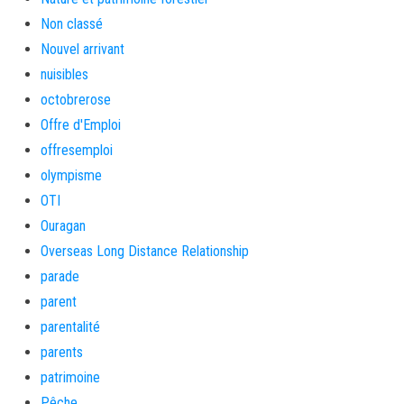
Non classé
Nouvel arrivant
nuisibles
octobrerose
Offre d'Emploi
offresemploi
olympisme
OTI
Ouragan
Overseas Long Distance Relationship
parade
parent
parentalité
parents
patrimoine
Pêche