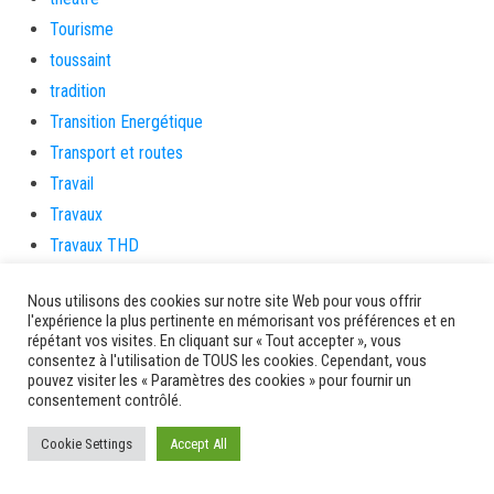
Tourisme
toussaint
tradition
Transition Energétique
Transport et routes
Travail
Travaux
Travaux THD
travaux utiles
Nous utilisons des cookies sur notre site Web pour vous offrir
TSUNAMI
l'expérience la plus pertinente en mémorisant vos préférences et en
TZCLD
répétant vos visites. En cliquant sur « Tout accepter », vous
consentez à l'utilisation de TOUS les cookies. Cependant, vous
uncategorized
pouvez visiter les « Paramètres des cookies » pour fournir un
Venir en Martinique
consentement contrôlé.
Video
Cookie Settings
Accept All
vidététladjéko
Vie Municipale