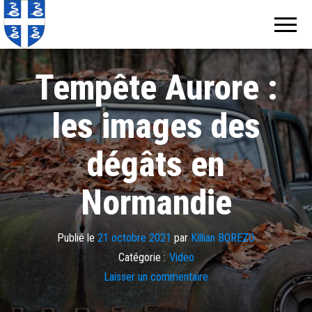
Echos de
Information
locale de
Martinique
Martinique
Tempête Aurore :
les images des
dégâts en
Normandie
Publié le
21 octobre 2021
par
Killian BOREZO
Catégorie :
Video
Laisser un commentaire