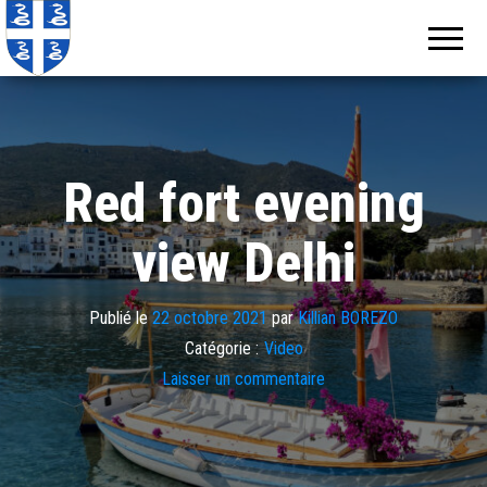
Echos de
Information
locale de
Martinique
Martinique
Red fort evening
view Delhi
Publié le
22 octobre 2021
par
Killian BOREZO
Catégorie :
Video
Laisser un commentaire