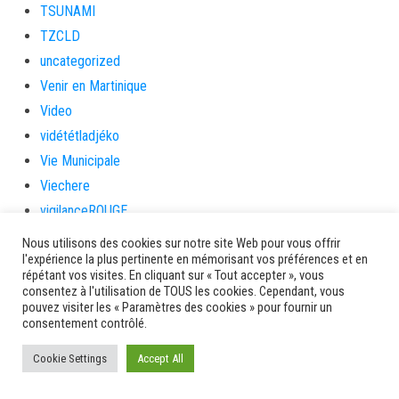
TSUNAMI
TZCLD
uncategorized
Venir en Martinique
Video
vidététladjéko
Vie Municipale
Viechere
vigilanceROUGE
Village artisanal
Nous utilisons des cookies sur notre site Web pour vous offrir
l'expérience la plus pertinente en mémorisant vos préférences et en
Village artisanal et commercial
répétant vos visites. En cliquant sur « Tout accepter », vous
ville de la trinité
consentez à l'utilisation de TOUS les cookies. Cependant, vous
pouvez visiter les « Paramètres des cookies » pour fournir un
villedelesansesdarlet
consentement contrôlé.
voiles
Cookie Settings
voitures en papier
Accept All
vote