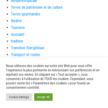
tempetetropicale
Terres de patrimoine et de culture
Terres gourmandes
théâtre
Tourisme
toussaint
tradition
Transition Energétique
Transport et routes
Travail
Nous utilisons des cookies sur notre site Web pour vous offrir
Travaux
l'expérience la plus pertinente en mémorisant vos préférences et en
répétant vos visites. En cliquant sur « Tout accepter », vous
Travaux THD
consentez à l'utilisation de TOUS les cookies. Cependant, vous
travaux utiles
pouvez visiter les « Paramètres des cookies » pour fournir un
consentement contrôlé.
TSUNAMI
TZCLD
Cookie Settings
Accept All
uncategorized