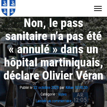
Echos de
Information
locale de
Martinique
Martinique
Non, le pass
sanitaire n’a pas été
« annulé » dans un
hôpital martiniquais,
déclare Olivier Véran
Publié le
22 octobre 2021
par
Killian BOREZO
Catégorie :
Video
Laisser un commentaire