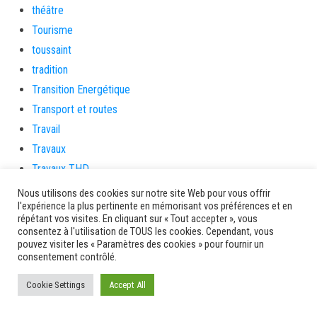
théâtre
Tourisme
toussaint
tradition
Transition Energétique
Transport et routes
Travail
Travaux
Travaux THD
travaux utiles
Nous utilisons des cookies sur notre site Web pour vous offrir
l'expérience la plus pertinente en mémorisant vos préférences et en
TSUNAMI
répétant vos visites. En cliquant sur « Tout accepter », vous
TZCLD
consentez à l'utilisation de TOUS les cookies. Cependant, vous
pouvez visiter les « Paramètres des cookies » pour fournir un
uncategorized
consentement contrôlé.
Venir en Martinique
Cookie Settings
Accept All
Video
vidététladjéko