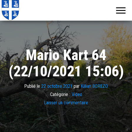
Echos de
Information
locale de
Martinique
Martinique
Mario Kart 64
(22/10/2021 15:06)
Publié le
22 octobre 2021
par
Killian BOREZO
Catégorie :
Video
Laisser un commentaire