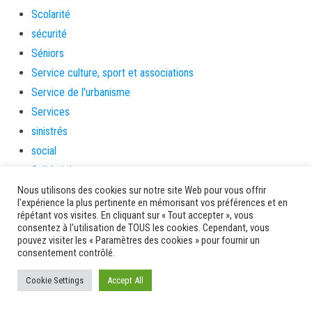
Scolarité
sécurité
Séniors
Service culture, sport et associations
Service de l'urbanisme
Services
sinistrés
social
Solidarité
Solidarités
Nous utilisons des cookies sur notre site Web pour vous offrir
l'expérience la plus pertinente en mémorisant vos préférences et en
sondage
répétant vos visites. En cliquant sur « Tout accepter », vous
consentez à l'utilisation de TOUS les cookies. Cependant, vous
souris
pouvez visiter les « Paramètres des cookies » pour fournir un
soutien
consentement contrôlé.
soutienàlaparentalité
Cookie Settings
Accept All
Spectacle
Sport