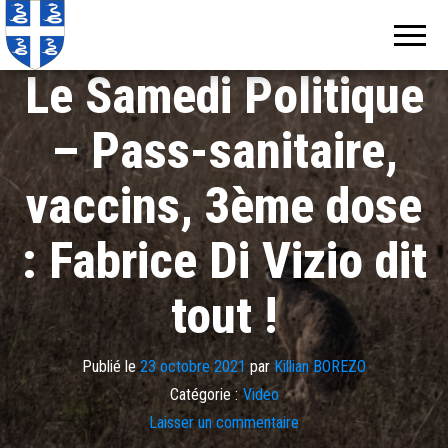
Echos de
Information
locale de
Martinique
Martinique
Le Samedi Politique
– Pass-sanitaire,
vaccins, 3ème dose
: Fabrice Di Vizio dit
tout !
Publié le
23 octobre 2021
par
Killian BOREZO
Catégorie :
Video
Laisser un commentaire