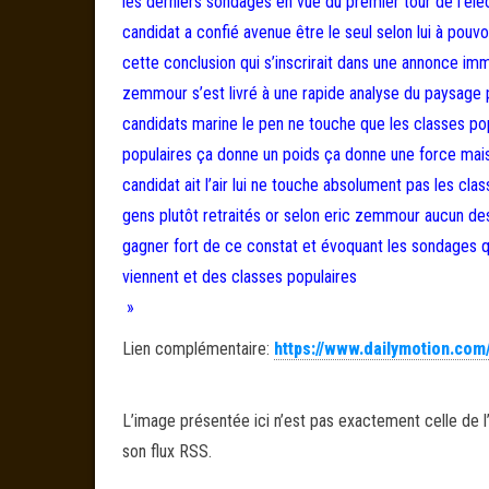
les derniers sondages en vue du premier tour de l’élec
candidat a confié avenue être le seul selon lui à pouvo
cette conclusion qui s’inscrirait dans une annonce imm
zemmour s’est livré à une rapide analyse du paysage p
candidats marine le pen ne touche que les classes pop
populaires ça donne un poids ça donne une force mais 
candidat ait l’air lui ne touche absolument pas les cla
gens plutôt retraités or selon eric zemmour aucun de
gagner fort de ce constat et évoquant les sondages qui
viennent et des classes populaires
»
Lien complémentaire:
https://www.dailymotion.com
L’image présentée ici n’est pas exactement celle de l’
son flux RSS.