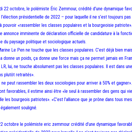
i 22 octobre, le polémiste Éric Zemmour, crédité d’une dynamique fav
’élection présidentielle de 2022 – pour laquelle il ne s’est toujours pas
 à pouvoir «rassembler les classes populaires et la bourgeoisie patriote»
une annonce imminente de déclaration officielle de candidature à la foncti
e du paysage politique et sociologique actuels.
arine Le Pen ne touche que les classes populaires. C’est déjà bien mais
 Ca donne un poids, ça donne une force mais ça ne permet jamais en Fra
t LR, lui, ne touche absolument pas les classes populaires. Il est dans un
s plutôt retraités».
ne peut rassembler les deux sociologies pour arriver à 50% et gagner».
nt favorables, il estime ainsi être «le seul à rassembler des gens qui vi
e les bourgeois patriotes». «C’est l’alliance que je prône dans tous mes 
l également souligné.
22 octobre le polémiste eric zemmour crédité d’une dynamique favorab