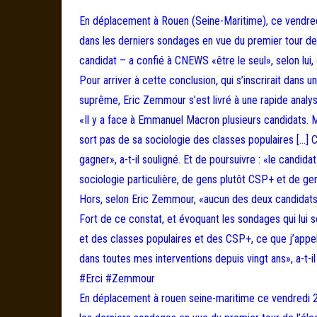
En déplacement à Rouen (Seine-Maritime), ce vendred
dans les derniers sondages en vue du premier tour de l
candidat – a confié à CNEWS «être le seul», selon lui,
Pour arriver à cette conclusion, qui s’inscrirait dans 
suprême, Eric Zemmour s’est livré à une rapide analys
«Il y a face à Emmanuel Macron plusieurs candidats. M
sort pas de sa sociologie des classes populaires […]
gagner», a-t-il souligné. Et de poursuivre : «le candida
sociologie particulière, de gens plutôt CSP+ et de gen
Hors, selon Eric Zemmour, «aucun des deux candidats 
Fort de ce constat, et évoquant les sondages qui lui so
et des classes populaires et des CSP+, ce que j’appell
dans toutes mes interventions depuis vingt ans», a-t-i
#Erci #Zemmour
En déplacement à rouen seine-maritime ce vendredi 