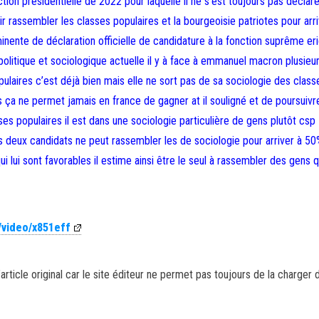
tion présidentielle de 2022 pour laquelle il ne s’est toujours pas déclar
ir rassembler les classes populaires et la bourgeoisie patriotes pour arri
inente de déclaration officielle de candidature à la fonction suprême er
olitique et sociologique actuelle il y à face à emmanuel macron plusieu
ulaires c’est déjà bien mais elle ne sort pas de sa sociologie des class
ça ne permet jamais en france de gagner at il souligné et de poursuivr
sses populaires il est dans une sociologie particulière de gens plutôt csp
s deux candidats ne peut rassembler les de sociologie pour arriver à 50
 lui sont favorables il estime ainsi être le seul à rassembler des gens q
/video/x851eff
article original car le site éditeur ne permet pas toujours de la charger 