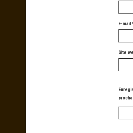
E-mail
Site w
Enregi
procha