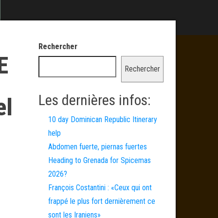
Rechercher
E
Rechercher
Les dernières infos:
el
10 day Dominican Republic Itinerary
help
Abdomen fuerte, piernas fuertes
Heading to Grenada for Spicemas
2026?
François Costantini : «Ceux qui ont
frappé le plus fort dernièrement ce
sont les Iraniens»