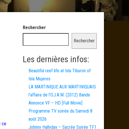
Rechercher
Rechercher
Les dernières infos:
Beautiful reef life at Isla Tiburon of
Isla Mujeres
LA MARTINIQUE AUX MARTINIQUAIS:
l’affaire de l’O.J.A.M. (2012) Bande
Annonce VF – HD [Full Movie]
Programme TV soirée du Samedi 8
août 2026
t ce
Johnny Hallyday – Sacrée Soirée TF1