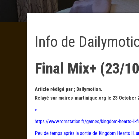
Info de Dailymoti
Final Mix+ (23/1
Article rédigé par ; Dailymotion.
Relayé sur maires-martinique.org le 23 October 
«
https://www.romstation.fr/games/kingdom-hearts-ii-f
Peu de temps après la sortie de Kingdom Hearts II, un