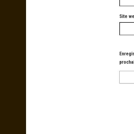
Site w
Enregi
procha