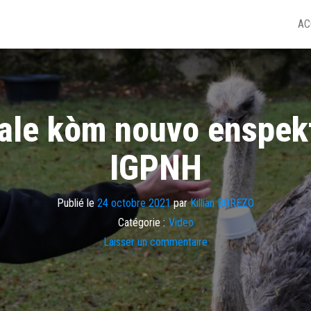
AC
tale kòm nouvo enspekt
IGPNH
Publié le
24 octobre 2021
par
Killian BOREZO
Catégorie :
Video
Laisser un commentaire