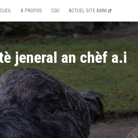
CUEIL
A PROPOS
CGU
ACTUEL SITE AMM
è jeneral an chèf a.i