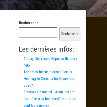
Rechercher
Rechercher
Les dernières infos:
10 day Dominican Republic Itinerary
help
Abdomen fuerte, piernas fuertes
Heading to Grenada for Spicemas
2026?
François Costantini : «Ceux qui ont
frappé le plus fort dernièrement ce
sont les Iraniens»