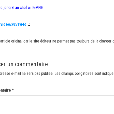
è jeneral an chèf a.i IGPNH
m/video/x851w4o
article original car le site éditeur ne permet pas toujours de la charger 
ser un commentaire
dresse e-mail ne sera pas publiée.
Les champs obligatoires sont indiqu
ntaire
*