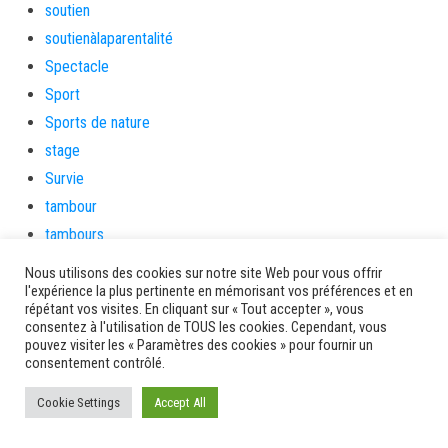
soutien
soutienàlaparentalité
Spectacle
Sport
Sports de nature
stage
Survie
tambour
tambours
tempetetropicale
Nous utilisons des cookies sur notre site Web pour vous offrir
Terres de patrimoine et de culture
l'expérience la plus pertinente en mémorisant vos préférences et en
répétant vos visites. En cliquant sur « Tout accepter », vous
Terres gourmandes
consentez à l'utilisation de TOUS les cookies. Cependant, vous
pouvez visiter les « Paramètres des cookies » pour fournir un
théâtre
consentement contrôlé.
Tourisme
toussaint
Cookie Settings
Accept All
tradition