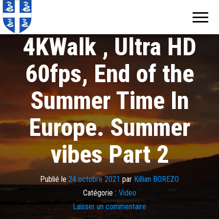
Echos de
Information
locale de
Martinique
Martinique
4KWalk , Ultra HD
60fps, End of the
Summer Time In
Europe. Summer
vibes Part 2
Publié le
24 octobre 2021
par
Killian BOREZO
Catégorie :
Video
Laisser un commentaire