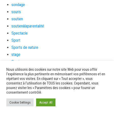
sondage
souris
soutien
soutienàlaparentalité
Spectacle
Sport
Sports de nature
stage
Survie
tambour
Nous utilisons des cookies sur notre site Web pour vous offrir
l'expérience la plus pertinente en mémorisant vos préférences et en
tambours
répétant vos visites. En cliquant sur « Tout accepter », vous
tempetetropicale
consentez à l'utilisation de TOUS les cookies. Cependant, vous
pouvez visiter les « Paramètres des cookies » pour fournir un
Terres de patrimoine et de culture
consentement contrôlé.
Terres gourmandes
Cookie Settings
Accept All
théâtre
Tourisme