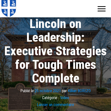
Echos de
Information
locale de
Martinique
Martinique
Lincoln on
Leadership:
Executive Strategies
for Tough Times
Complete
Publié le
25 octobre 2021
par
Killian BOREZO
Catégorie :
Video
Laisser un commentaire