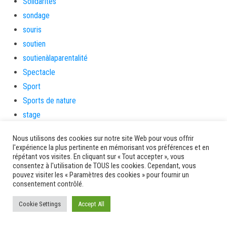
Solidarités
sondage
souris
soutien
soutienàlaparentalité
Spectacle
Sport
Sports de nature
stage
Survie
Nous utilisons des cookies sur notre site Web pour vous offrir
tambour
l'expérience la plus pertinente en mémorisant vos préférences et en
répétant vos visites. En cliquant sur « Tout accepter », vous
tambours
consentez à l'utilisation de TOUS les cookies. Cependant, vous
tempetetropicale
pouvez visiter les « Paramètres des cookies » pour fournir un
consentement contrôlé.
Terres de patrimoine et de culture
Terres gourmandes
Cookie Settings
Accept All
théâtre