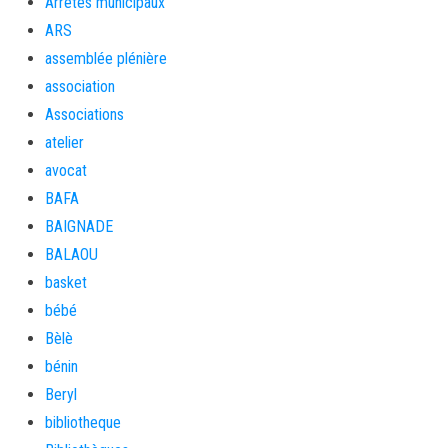
Arrêtés municipaux
ARS
assemblée plénière
association
Associations
atelier
avocat
BAFA
BAIGNADE
BALAOU
basket
bébé
Bèlè
bénin
Beryl
bibliotheque