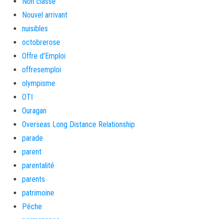
Non classé
Nouvel arrivant
nuisibles
octobrerose
Offre d'Emploi
offresemploi
olympisme
OTI
Ouragan
Overseas Long Distance Relationship
parade
parent
parentalité
parents
patrimoine
Pêche