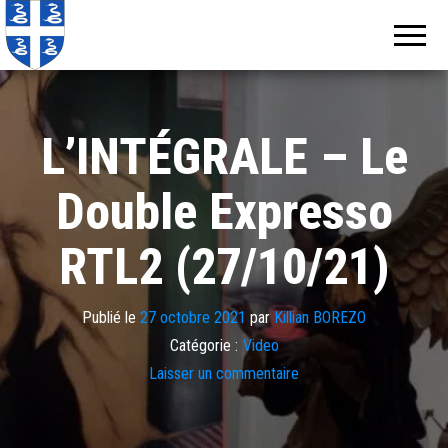
Echos de
Information
locale de
Martinique
Martinique
L’INTÉGRALE – Le
Double Expresso
RTL2 (27/10/21)
Publié le
27 octobre 2021
par
Killian BOREZO
Catégorie :
Video
Laisser un commentaire