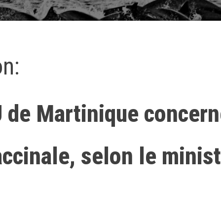
on:
U de Martinique concern
accinale, selon le minis