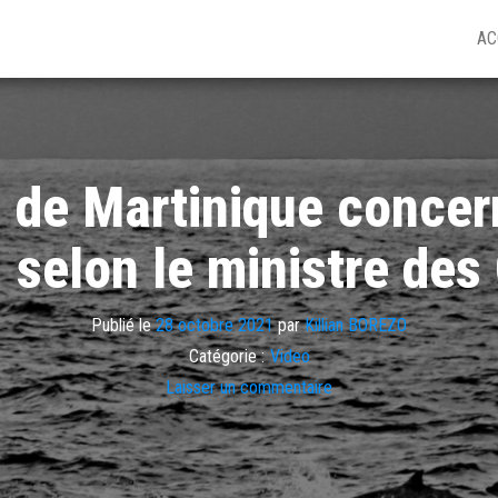
AC
 de Martinique concern
, selon le ministre des
Publié le
28 octobre 2021
par
Killian BOREZO
Catégorie :
Video
Laisser un commentaire