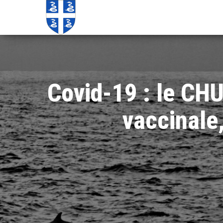
Echos de
Information
locale de
Martinique
Martinique
Covid-19 : le CHU
vaccinale