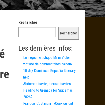
Rechercher
Rechercher
Les dernières infos:
é
Le nageur artistique Milan Violon
victime de commentaires haineux
tre
10 day Dominican Republic Itinerary
help
Abdomen fuerte, piernas fuertes
Heading to Grenada for Spicemas
2026?
François Costantini : «Ceux qui ont