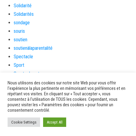
Solidarité
Solidarités
sondage
souris
soutien
soutienàlaparentalité
Spectacle
Sport
Sports de nature
stage
Nous utilisons des cookies sur notre site Web pour vous offrir
l'expérience la plus pertinente en mémorisant vos préférences et en
Survie
répétant vos visites. En cliquant sur « Tout accepter », vous
tambour
consentez à l'utilisation de TOUS les cookies. Cependant, vous
pouvez visiter les « Paramètres des cookies » pour fournir un
tambours
consentement contrôlé.
tempetetropicale
Cookie Settings
Accept All
Terres de patrimoine et de culture
Terres gourmandes