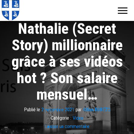
Echos de
Information
locale de
Martinique
Martinique
Nathalie (Secret
Story) millionnaire
grâce à ses vidéos
hot ? Son salaire
mensuel…
Publié le
2 novembre 2021
par
Killian BOREZO
Catégorie :
Video
Laisser un commentaire