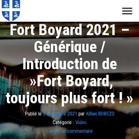
Echos de
Information
locale de
Martinique
Martinique
Fort Boyard 2021 –
Générique /
Introduction de
»Fort Boyard,
toujours plus fort ! »
Publié le
3 novembre 2021
par
Killian BOREZO
Catégorie :
Video
Laisser un commentaire