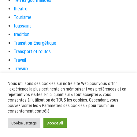
Terres gourmandes
théâtre
Tourisme
toussaint
tradition
Transition Energétique
Transport et routes
Travail
Travaux
Travaux THD
Nous utilisons des cookies sur notre site Web pour vous offrir
travaux utiles
l'expérience la plus pertinente en mémorisant vos préférences et en
TSUNAMI
répétant vos visites. En cliquant sur « Tout accepter », vous
consentez à l'utilisation de TOUS les cookies. Cependant, vous
TZCLD
pouvez visiter les « Paramètres des cookies » pour fournir un
consentement contrôlé.
uncategorized
Venir en Martinique
Cookie Settings
Accept All
Video