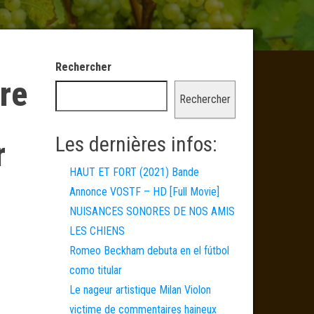
Rechercher
re
Rechercher
Les dernières infos:
r
HAUT ET FORT (2021) Bande
Annonce VOSTF – HD [Full Movie]
NUISANCES SONORES DE NOS AMIS
LES CHIENS
Romeo Beckham debuta en el fútbol
como titular
Le nageur artistique Milan Violon
victime de commentaires haineux