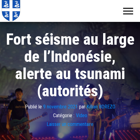
Echos de
Information
locale de
Martinique
Martinique
Fort séisme au large
de l’Indonésie,
alerte au tsunami
(autorités)
Publié le
9 novembre 2021
par
Killian BOREZO
Catégorie :
Video
Laisser un commentaire