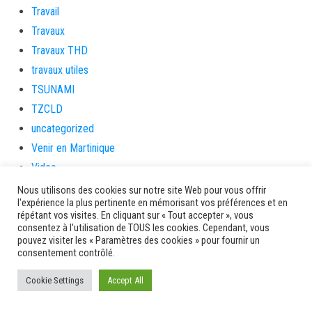
Travail
Travaux
Travaux THD
travaux utiles
TSUNAMI
TZCLD
uncategorized
Venir en Martinique
Video
vidététladjéko
Nous utilisons des cookies sur notre site Web pour vous offrir
l'expérience la plus pertinente en mémorisant vos préférences et en
Vie Municipale
répétant vos visites. En cliquant sur « Tout accepter », vous
Viechere
consentez à l'utilisation de TOUS les cookies. Cependant, vous
pouvez visiter les « Paramètres des cookies » pour fournir un
vigilanceROUGE
consentement contrôlé.
Village artisanal
Cookie Settings
Accept All
Village artisanal et commercial
ville de la trinité