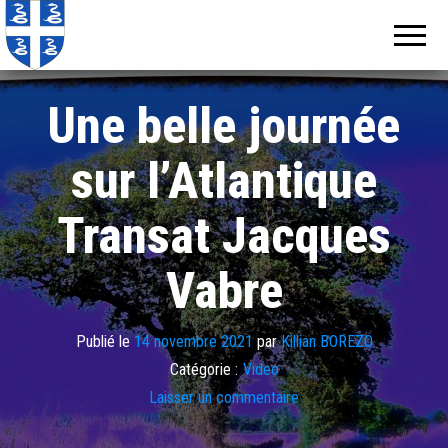
Echos de
Information
locale de
Martinique
Martinique
Une belle journée
sur l’Atlantique
Transat Jacques
Vabre
Publié le
14 novembre 2021
par
Killian BOREZO
Catégorie :
Video
Laisser un commentaire