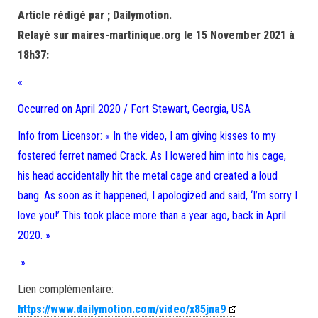
Article rédigé par ; Dailymotion.
Relayé sur maires-martinique.org le 15 November 2021 à
18h37:
«
Occurred on April 2020 / Fort Stewart, Georgia, USA
Info from Licensor: « In the video, I am giving kisses to my
fostered ferret named Crack. As I lowered him into his cage,
his head accidentally hit the metal cage and created a loud
bang. As soon as it happened, I apologized and said, ‘I’m sorry I
love you!’ This took place more than a year ago, back in April
2020. »
»
Lien complémentaire:
https://www.dailymotion.com/video/x85jna9