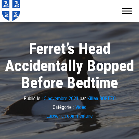
Echos de
Information
locale de
Martinique
Martinique
Ferret’s Head
Accidentally Bopped
Before Bedtime
Publié le
15 novembre 2021
par
Killian BOREZO
Catégorie :
Video
Laisser un commentaire