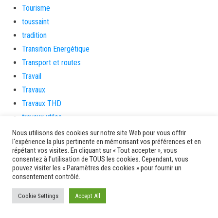
Tourisme
toussaint
tradition
Transition Energétique
Transport et routes
Travail
Travaux
Travaux THD
travaux utiles
TSUNAMI
Nous utilisons des cookies sur notre site Web pour vous offrir
l'expérience la plus pertinente en mémorisant vos préférences et en
TZCLD
répétant vos visites. En cliquant sur « Tout accepter », vous
uncategorized
consentez à l'utilisation de TOUS les cookies. Cependant, vous
pouvez visiter les « Paramètres des cookies » pour fournir un
Venir en Martinique
consentement contrôlé.
Video
Cookie Settings
Accept All
vidététladjéko
Vie Municipale