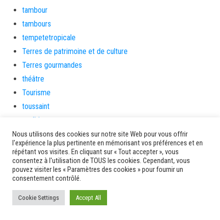
tambour
tambours
tempetetropicale
Terres de patrimoine et de culture
Terres gourmandes
théâtre
Tourisme
toussaint
tradition
Transition Energétique
Nous utilisons des cookies sur notre site Web pour vous offrir
l'expérience la plus pertinente en mémorisant vos préférences et en
Transport et routes
répétant vos visites. En cliquant sur « Tout accepter », vous
consentez à l'utilisation de TOUS les cookies. Cependant, vous
Travail
pouvez visiter les « Paramètres des cookies » pour fournir un
Travaux
consentement contrôlé.
Travaux THD
Cookie Settings
Accept All
travaux utiles
TSUNAMI