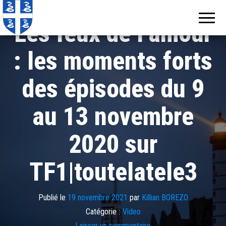
Echos de
Information
locale de
Martinique
Les feux de l’amour
Martinique
: les moments forts
des épisodes du 9
au 13 novembre
2020 sur
TF1|toutelatele3
Publié le
19 novembre 2021
par
Killian BOREZO
Catégorie :
Video
Laisser un commentaire