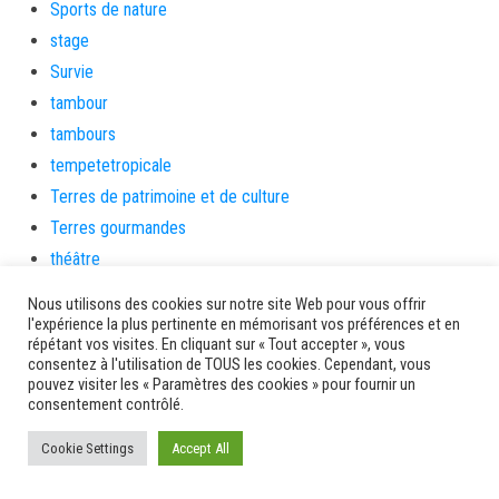
Sports de nature
stage
Survie
tambour
tambours
tempetetropicale
Terres de patrimoine et de culture
Terres gourmandes
théâtre
Tourisme
Nous utilisons des cookies sur notre site Web pour vous offrir
toussaint
l'expérience la plus pertinente en mémorisant vos préférences et en
répétant vos visites. En cliquant sur « Tout accepter », vous
tradition
consentez à l'utilisation de TOUS les cookies. Cependant, vous
Transition Energétique
pouvez visiter les « Paramètres des cookies » pour fournir un
consentement contrôlé.
Transport et routes
Travail
Cookie Settings
Accept All
Travaux