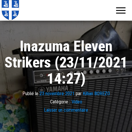
Echos de
Information
locale de
Martinique
Martinique
Inazuma Eleven
Strikers (23/11/2021
14:27)
Publié le
23 novembre 2021
par
Killian BOREZO
Catégorie :
Video
Laisser un commentaire