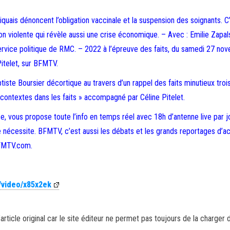
quais dénoncent l’obligation vaccinale et la suspension des soignants. C
n violente qui révèle aussi une crise économique. – Avec : Emilie Zapals
ervice politique de RMC. – 2022 à l’épreuve des faits, du samedi 27 no
itelet, sur BFMTV.
te Boursier décortique au travers d’un rappel des faits minutieux troi
 contextes dans les faits » accompagné par Céline Pitelet.
, vous propose toute l’info en temps réel avec 18h d’antenne live par j
le nécessite. BFMTV, c’est aussi les débats et les grands reportages d’act
BFMTV.com.
/video/x85x2ek
article original car le site éditeur ne permet pas toujours de la charger 