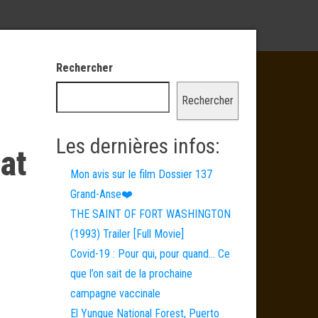
Rechercher
Rechercher
Les dernières infos:
at
Mon avis sur le film Dossier 137
Grand-Anse❤️
THE SAINT OF FORT WASHINGTON
(1993) Trailer [Full Movie]
Covid-19 : Pour qui, pour quand… Ce
que l’on sait de la prochaine
campagne vaccinale
El Yunque National Forest, Puerto