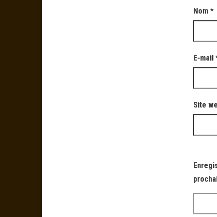
Nom
*
E-mail
Site w
Enregi
procha