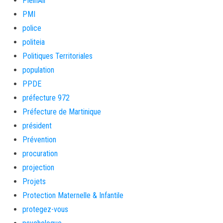
PleinAir
PMI
police
politeia
Politiques Territoriales
population
PPDE
préfecture 972
Préfecture de Martinique
président
Prévention
procuration
projection
Projets
Protection Maternelle & Infantile
protegez-vous