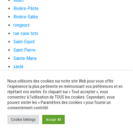
Rhum
Rivière-Pilote
Rivière-Salée
rongeurs
rue case toto
Saint-Esprit
Saint-Pierre
Sainte-Marie
santé
Santé et prévention
Nous utilisons des cookies sur notre site Web pour vous offrir
Saveurs artisanes
l'expérience la plus pertinente en mémorisant vos préférences et en
Schœlcher
répétant vos visites. En cliquant sur « Tout accepter », vous
consentez à l'utilisation de TOUS les cookies. Cependant, vous
Scolarité
pouvez visiter les « Paramètres des cookies » pour fournir un
consentement contrôlé.
sécurité
Séniors
Cookie Settings
Accept All
Service culture, sport et associations