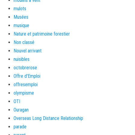
moulins à vent
mulots
Musées
musique
Nature et patrimoine forestier
Non classé
Nouvel arrivant
nuisibles
octobrerose
Offre d'Emploi
offresemploi
olympisme
OTI
Ouragan
Overseas Long Distance Relationship
parade