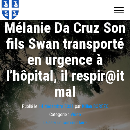
Echos de
Information
locale de
Martinique
Martinique
Mélanie Da Cruz Son
fils Swan transporté
en urgence à
l’hôpital, il respir@it
mal
Publié le
14 décembre 2021
par
Killian BOREZO
Catégorie :
Video
Laisser un commentaire