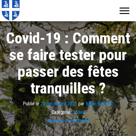
Echos de
Information
locale de
Martinique
Martinique
Covid-19 : Comment
se faire tester pour
passer des fêtes
tranquilles ?
Publié le
23 décembre 2021
par
Killian BOREZO
Catégorie :
Video
Laisser un commentaire