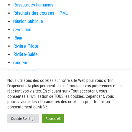
Ressources humaines
Résultats des courses – PMU
réunion publique
revolution
Rhum
Rivière-Pilote
Rivière-Salée
rongeurs
rue case toto
Saint-Esprit
Nous utilisons des cookies sur notre site Web pour vous offrir
l'expérience la plus pertinente en mémorisant vos préférences et en
Saint-Pierre
répétant vos visites. En cliquant sur « Tout accepter », vous
Sainte-Marie
consentez à l'utilisation de TOUS les cookies. Cependant, vous
pouvez visiter les « Paramètres des cookies » pour fournir un
santé
consentement contrôlé.
Santé et prévention
Cookie Settings
Accept All
Saveurs artisanes
Schœlcher