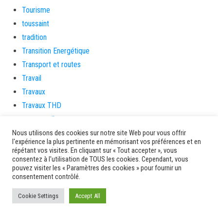
Tourisme
toussaint
tradition
Transition Energétique
Transport et routes
Travail
Travaux
Travaux THD
travaux utiles
TSUNAMI
Nous utilisons des cookies sur notre site Web pour vous offrir
l'expérience la plus pertinente en mémorisant vos préférences et en
TZCLD
répétant vos visites. En cliquant sur « Tout accepter », vous
consentez à l'utilisation de TOUS les cookies. Cependant, vous
uncategorized
pouvez visiter les « Paramètres des cookies » pour fournir un
Venir en Martinique
consentement contrôlé.
Video
Cookie Settings
Accept All
vidététladjéko
Vie Municipale