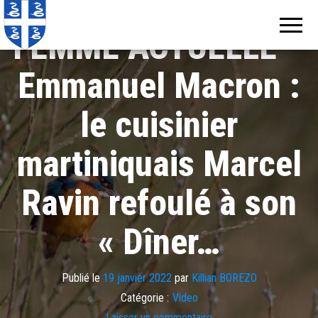
Echos de
Information
locale de
Martinique
FEMME ACTUELLE –
Martinique
Emmanuel Macron :
le cuisinier
martiniquais Marcel
Ravin refoulé à son
« Dîner…
Publié le
19 janvier 2022
par
Killian BOREZO
Catégorie :
Video
Laisser un commentaire