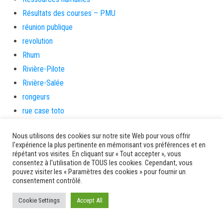
Résultats des courses – PMU
réunion publique
revolution
Rhum
Rivière-Pilote
Rivière-Salée
rongeurs
rue case toto
Saint-Esprit
Nous utilisons des cookies sur notre site Web pour vous offrir
Saint-Pierre
l'expérience la plus pertinente en mémorisant vos préférences et en
Sainte-Marie
répétant vos visites. En cliquant sur « Tout accepter », vous
consentez à l'utilisation de TOUS les cookies. Cependant, vous
santé
pouvez visiter les « Paramètres des cookies » pour fournir un
Santé et prévention
consentement contrôlé.
Saveurs artisanes
Cookie Settings
Accept All
Schœlcher
Scolarité