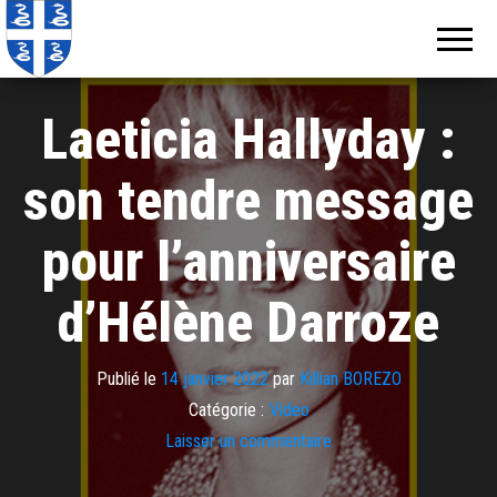
Echos de
Information
locale de
Martinique
Martinique
Laeticia Hallyday :
son tendre message
pour l’anniversaire
d’Hélène Darroze
Publié le
14 janvier 2022
par
Killian BOREZO
Catégorie :
Video
Laisser un commentaire