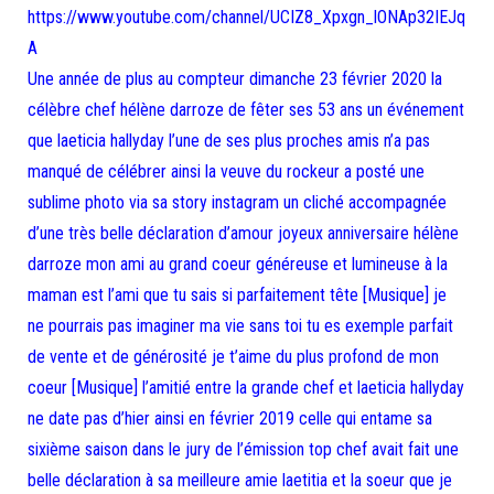
https://www.youtube.com/channel/UCIZ8_Xpxgn_lONAp32IEJq
A
Une année de plus au compteur dimanche 23 février 2020 la
célèbre chef hélène darroze de fêter ses 53 ans un événement
que laeticia hallyday l’une de ses plus proches amis n’a pas
manqué de célébrer ainsi la veuve du rockeur a posté une
sublime photo via sa story instagram un cliché accompagnée
d’une très belle déclaration d’amour joyeux anniversaire hélène
darroze mon ami au grand coeur généreuse et lumineuse à la
maman est l’ami que tu sais si parfaitement tête [Musique] je
ne pourrais pas imaginer ma vie sans toi tu es exemple parfait
de vente et de générosité je t’aime du plus profond de mon
coeur [Musique] l’amitié entre la grande chef et laeticia hallyday
ne date pas d’hier ainsi en février 2019 celle qui entame sa
sixième saison dans le jury de l’émission top chef avait fait une
belle déclaration à sa meilleure amie laetitia et la soeur que je