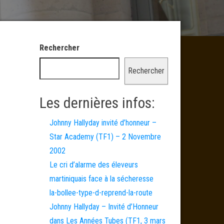
Rechercher
Rechercher
Les dernières infos:
Johnny Hallyday invité d’honneur –
Star Academy (TF1) – 2 Novembre
2002
Le cri d’alarme des éleveurs
martiniquais face à la sécheresse
la-bollee-type-d-reprend-la-route
Johnny Hallyday – Invité d’Honneur
dans Les Années Tubes (TF1, 3 mars