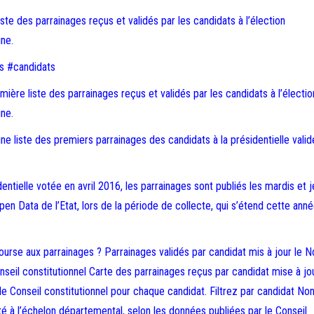
iste des parrainages reçus et validés par les candidats à l’élection
ine.
s #candidats
mière liste des parrainages reçus et validés par les candidats à l’électio
ine.
 une liste des premiers parrainages des candidats à la présidentielle valid
dentielle votée en avril 2016, les parrainages sont publiés les mardis et j
 Open Data de l’Etat, lors de la période de collecte, qui s’étend cette ann
ourse aux parrainages ? Parrainages validés par candidat mis à jour le
nseil constitutionnel Carte des parrainages reçus par candidat mise à jou
le Conseil constitutionnel pour chaque candidat. Filtrez par candidat No
é à l’échelon départemental, selon les données publiées par le Conseil