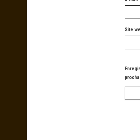
Site w
Enregi
procha