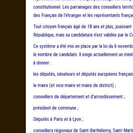
constitutionnel. Les parrainages des conseillers terri
des Français de l’étranger et les représentants franç
Tout citoyen français âgé de 18 ans et plus, jouissant 
République, mais sa candidature n’est validée par le C
Ce système a été mis en place par la loi du 6 novembre
le nombre de candidats. Il exige actuellement un mini
à donner :
les députés, sénateurs et députés européens français
le maire (et vice-maire et maire de district) ;
conseillers de département et d’arrondissement ;
président de commune ;
Députés à Paris et à Lyon ;
conseillers régionaux de Saint-Barthélemy, Saint-Marti