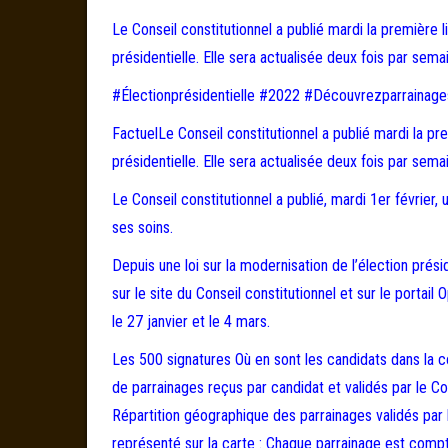
Le Conseil constitutionnel a publié mardi la première l
présidentielle. Elle sera actualisée deux fois par sema
#Électionprésidentielle #2022 #Découvrezparrainage
FactuelLe Conseil constitutionnel a publié mardi la pre
présidentielle. Elle sera actualisée deux fois par sema
Le Conseil constitutionnel a publié, mardi 1er février,
ses soins.
Depuis une loi sur la modernisation de l’élection prési
sur le site du Conseil constitutionnel et sur le portail
le 27 janvier et le 4 mars.
Les 500 signatures Où en sont les candidats dans la c
de parrainages reçus par candidat et validés par le Co
Répartition géographique des parrainages validés par 
représenté sur la carte : Chaque parrainage est compt