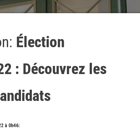
on:
Élection
22 : Découvrez les
candidats
22 à 0h46: