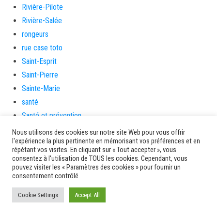
Rivière-Pilote
Rivière-Salée
rongeurs
rue case toto
Saint-Esprit
Saint-Pierre
Sainte-Marie
santé
Santé et prévention
Saveurs artisanes
Nous utilisons des cookies sur notre site Web pour vous offrir
l'expérience la plus pertinente en mémorisant vos préférences et en
Schœlcher
répétant vos visites. En cliquant sur « Tout accepter », vous
Scolarité
consentez à l'utilisation de TOUS les cookies. Cependant, vous
pouvez visiter les « Paramètres des cookies » pour fournir un
sécurité
consentement contrôlé.
Séniors
Cookie Settings
Accept All
Service culture, sport et associations
Service de l'urbanisme