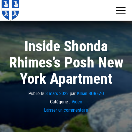
Echos de
Information
locale de
Martinique
Martinique
Inside Shonda
Rhimes’s Posh New
York Apartment
Publié le
3 mars 2022
par
Killian BOREZO
Catégorie :
Video
Laisser un commentaire