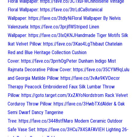
Floral Wallpaper: https://fave.co/3C1xuFWChinoiserie Vintage
Floral Wallpaper: https://fave.co/3trLdCaBotanical
Wallpaper: https://fave.co/3tdlyNiFloral Wallpaper By Nelvis
Valenzuela: https://fave.co/3prjlfWStriped Linen
Wallpaper: https://fave.co/3IxQKNJHandmade Tiger Motifs Silk
Ikat Velvet Pillow: https://fave.co/3Kao4LgThibaut Chatelain
Red and Blue Heritage Collection Cushion
Cover: https://fave.co/3prrhOgPeter Dunham Indigo Mist
Rajmata Decorative Pillow Cover: https://fave.co/35CYM9qLulu
and Georgia Matilde Pillow: https://fave.co/3vAe9KVDecor
Therapy Peacock Embroidered Faux Silk Lumbar Throw
Pillow: https://goto.target.com/XxZAYoNordstrom Rack Velvet
Corduroy Throw Pillow: https://fave.co/3HwbTXdAlder & Oak
Semi Dwarf Dancy Tangerine
Tree: https://fave.co/3448stfMaro Modern Ceramic Outdoor
Safe Vase Set: https://fave.co/3HCu7X4SAFAVIEH Lighting 26-