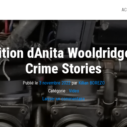
AC
ition dAnita Wooldridg
Crime Stories
Publié le
3 novembre 2022
par
Killian BOREZO
Catégorie :
Video
Laisser un commentaire