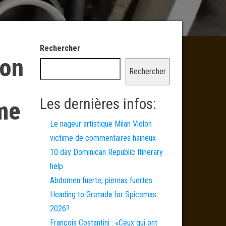
Rechercher
ion
Rechercher
Les dernières infos:
me
Le nageur artistique Milan Violon
victime de commentaires haineux
10 day Dominican Republic Itinerary
help
Abdomen fuerte, piernas fuertes
Heading to Grenada for Spicemas
2026?
François Costantini : «Ceux qui ont