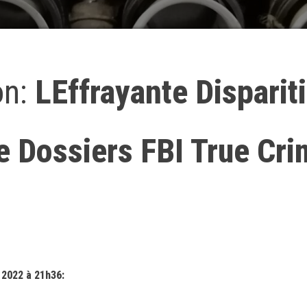
on:
LEffrayante Disparit
e Dossiers FBI True Cri
 2022 à 21h36: