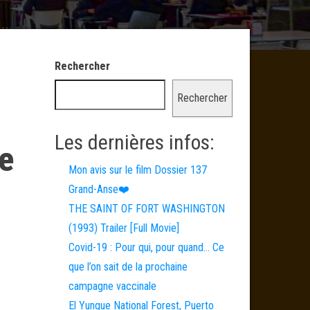
Rechercher
Rechercher
Les dernières infos:
pe
Mon avis sur le film Dossier 137
Grand-Anse❤️
THE SAINT OF FORT WASHINGTON
(1993) Trailer [Full Movie]
Covid-19 : Pour qui, pour quand… Ce
que l’on sait de la prochaine
campagne vaccinale
El Yunque National Forest, Puerto