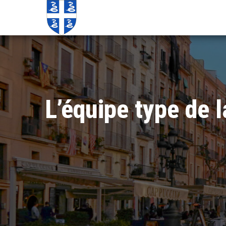
Echos de
Information
locale de
Martinique
Martinique
L’équipe type de