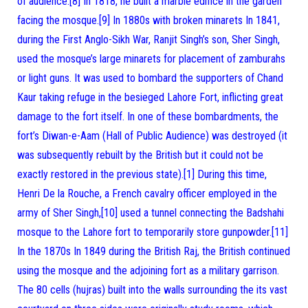
of audience.[8] In 1818, he built a marble edifice in the garden
facing the mosque.[9] In 1880s with broken minarets In 1841,
during the First Anglo-Sikh War, Ranjit Singh’s son, Sher Singh,
used the mosque’s large minarets for placement of zamburahs
or light guns. It was used to bombard the supporters of Chand
Kaur taking refuge in the besieged Lahore Fort, inflicting great
damage to the fort itself. In one of these bombardments, the
fort’s Diwan-e-Aam (Hall of Public Audience) was destroyed (it
was subsequently rebuilt by the British but it could not be
exactly restored in the previous state).[1] During this time,
Henri De la Rouche, a French cavalry officer employed in the
army of Sher Singh,[10] used a tunnel connecting the Badshahi
mosque to the Lahore fort to temporarily store gunpowder.[11]
In the 1870s In 1849 during the British Raj, the British continued
using the mosque and the adjoining fort as a military garrison.
The 80 cells (hujras) built into the walls surrounding the its vast