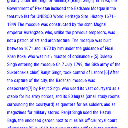
greatly under the reign of Maharaja [Ranjit Singh]. In 1993, the
Government of Pakistan included the Badshahi Mosque in the
tentative list for UNESCO World Heritage Site. History 1671–
1849 The mosque was constructed by the sixth Mughal
emperor Aurangzeb, who, unlike the previous emperors, was
not a patron of art and architecture. The mosque was built
between 1671 and 1673 by him under the guidance of Fidai
Khan Koka, who was his « master of ordinance ».[5] Duleep
Singh entering the mosque On 7 July 1799, the Sikh army of the
Sukerchakia chief, Ranjit Singh, took control of Lahore.[6] After
the capture of the city, the Badshahi mosque was
desecrated[7] by Ranjit Singh, who used its vast courtyard as a
stable for his army horses, and its 80 hujras (small study rooms
surrounding the courtyard) as quarters for his soldiers and as
magazines for military stores. Ranjit Singh used the Hazuri
Bagh, the enclosed garden next to it, as his official royal court