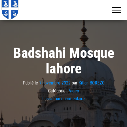
Echos de
Information
locale de
Martinique
Martinique
Badshahi Mosque
lahore
Publié le
7 novembre 2022
par
Killian BOREZO
Catégorie :
Video
Laisser un commentaire