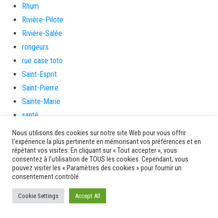
Rhum
Rivière-Pilote
Rivière-Salée
rongeurs
rue case toto
Saint-Esprit
Saint-Pierre
Sainte-Marie
santé
Santé et prévention
Nous utilisons des cookies sur notre site Web pour vous offrir
l'expérience la plus pertinente en mémorisant vos préférences et en
Saveurs artisanes
répétant vos visites. En cliquant sur « Tout accepter », vous
Schœlcher
consentez à l'utilisation de TOUS les cookies. Cependant, vous
pouvez visiter les « Paramètres des cookies » pour fournir un
Scolarité
consentement contrôlé.
sécurité
Cookie Settings
Séniors
Accept All
Service culture, sport et associations