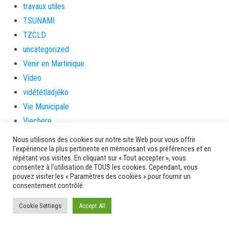
travaux utiles
TSUNAMI
TZCLD
uncategorized
Venir en Martinique
Video
vidététladjéko
Vie Municipale
Viechere
vigilanceROUGE
Nous utilisons des cookies sur notre site Web pour vous offrir
l'expérience la plus pertinente en mémorisant vos préférences et en
Village artisanal
répétant vos visites. En cliquant sur « Tout accepter », vous
Village artisanal et commercial
consentez à l'utilisation de TOUS les cookies. Cependant, vous
pouvez visiter les « Paramètres des cookies » pour fournir un
ville de la trinité
consentement contrôlé.
villedelesansesdarlet
Cookie Settings
voiles
Accept All
voitures en papier