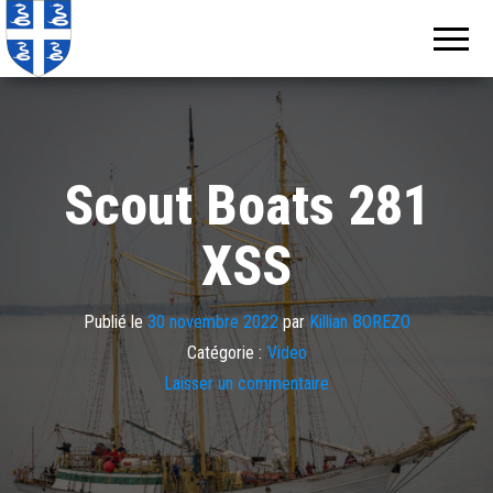
Echos de
Information
locale de
Martinique
Martinique
Scout Boats 281
XSS
Publié le
30 novembre 2022
par
Killian BOREZO
Catégorie :
Video
Laisser un commentaire