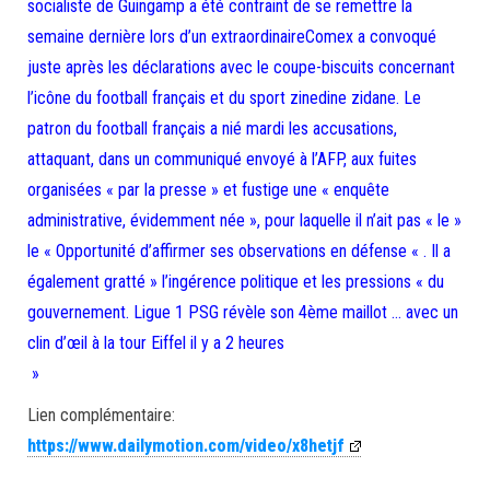
socialiste de Guingamp a été contraint de se remettre la
semaine dernière lors d’un extraordinaireComex a convoqué
juste après les déclarations avec le coupe-biscuits concernant
l’icône du football français et du sport zinedine zidane. Le
patron du football français a nié mardi les accusations,
attaquant, dans un communiqué envoyé à l’AFP, aux fuites
organisées « par la presse » et fustige une « enquête
administrative, évidemment née », pour laquelle il n’ait pas « le »
le « Opportunité d’affirmer ses observations en défense « . Il a
également gratté » l’ingérence politique et les pressions « du
gouvernement. Ligue 1 PSG révèle son 4ème maillot … avec un
clin d’œil à la tour Eiffel il y a 2 heures
»
Lien complémentaire:
https://www.dailymotion.com/video/x8hetjf