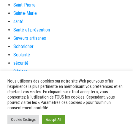
Saint-Pierre
Sainte-Marie
santé
Santé et prévention
Saveurs artisanes
Schœlcher
Scolarité
sécurité
Séniors
Service culture, sport et associations
Nous utilisons des cookies sur notre site Web pour vous offrir
l'expérience la plus pertinente en mémorisant vos préférences et en
Service de l'urbanisme
répétant vos visites. En cliquant sur « Tout accepter », vous
Services
consentez à l'utilisation de TOUS les cookies. Cependant, vous
pouvez visiter les « Paramètres des cookies » pour fournir un
sinistrés
consentement contrôlé.
social
Cookie Settings
Accept All
Solidarité
Solidarités