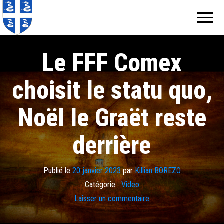
Echos de
Information
locale de
Martinique
Martinique
Le FFF Comex
choisit le statu quo,
Noël le Graët reste
derrière
Publié le
20 janvier 2023
par
Killian BOREZO
Catégorie :
Video
Laisser un commentaire