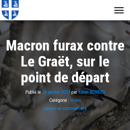
Echos de
Information
locale de
Martinique
Martinique
Macron furax contre
Le Graët, sur le
point de départ
Publié le
20 janvier 2023
par
Killian BOREZO
Catégorie :
Video
Laisser un commentaire