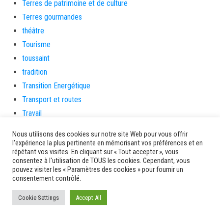
Terres de patrimoine et de culture
Terres gourmandes
théâtre
Tourisme
toussaint
tradition
Transition Energétique
Transport et routes
Travail
Travaux
Nous utilisons des cookies sur notre site Web pour vous offrir
Travaux THD
l'expérience la plus pertinente en mémorisant vos préférences et en
répétant vos visites. En cliquant sur « Tout accepter », vous
travaux utiles
consentez à l'utilisation de TOUS les cookies. Cependant, vous
TSUNAMI
pouvez visiter les « Paramètres des cookies » pour fournir un
consentement contrôlé.
TZCLD
uncategorized
Cookie Settings
Accept All
Venir en Martinique