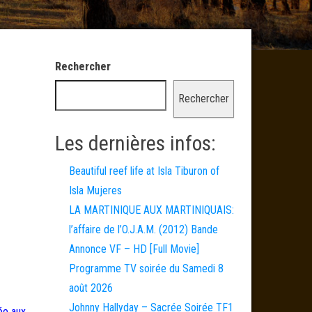
Rechercher
Rechercher
Les dernières infos:
Beautiful reef life at Isla Tiburon of
Isla Mujeres
LA MARTINIQUE AUX MARTINIQUAIS:
l’affaire de l’O.J.A.M. (2012) Bande
Annonce VF – HD [Full Movie]
Programme TV soirée du Samedi 8
août 2026
Johnny Hallyday – Sacrée Soirée TF1
lée aux