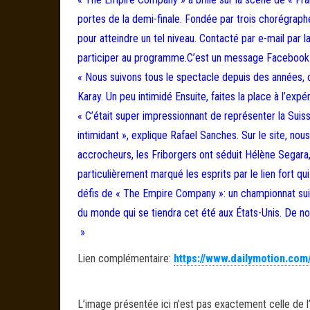
portes de la demi-finale. Fondée par trois chorégraphe
pour atteindre un tel niveau. Contacté par e-mail par 
participer au programme.C’est un message Facebook re
« Nous suivons tous le spectacle depuis des années, c’
Karay. Un peu intimidé Ensuite, faites la place à l’exp
« C’était super impressionnant de représenter la Suisse
intimidant », explique Rafael Sanches. Sur le site, 
accrocheurs, les Friborgers ont séduit Hélène Sega
particulièrement marqué les esprits par le lien fort qu
défis de « The Empire Company »: un championnat suiss
du monde qui se tiendra cet été aux États-Unis. De no
»
Lien complémentaire:
https://www.dailymotion.com
L’image présentée ici n’est pas exactement celle de l’