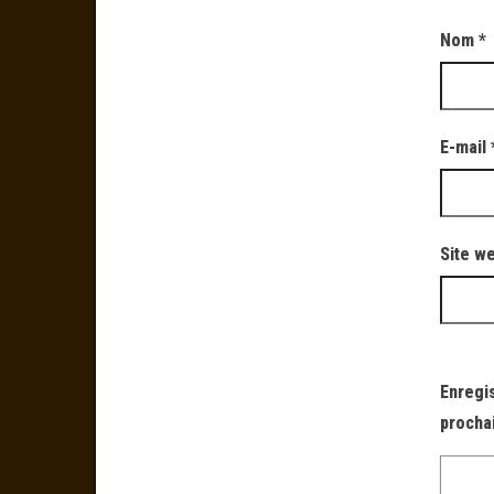
Nom
*
E-mail
Site w
Enregi
procha