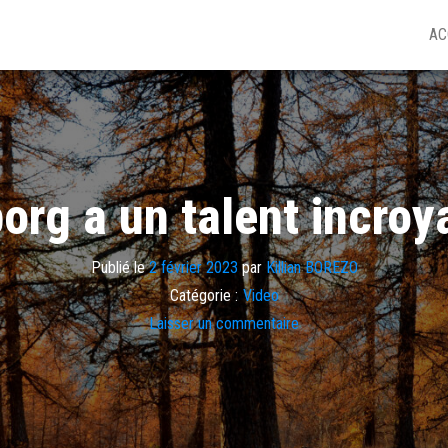
AC
borg a un talent incroy
Publié le
2 février 2023
par
Killian BOREZO
Catégorie :
Video
Laisser un commentaire