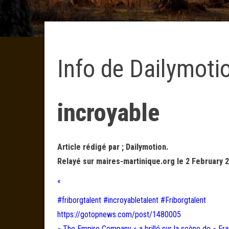
Info de Dailymoti
incroyable
Article rédigé par ; Dailymotion.
Relayé sur maires-martinique.org le 2 February 2
«
#friborgtalent #incroyabletalent #Friborgtalent
https://gotopnews.com/post/1480005
« The Empire Company » a brillé sur la scène de « Franc