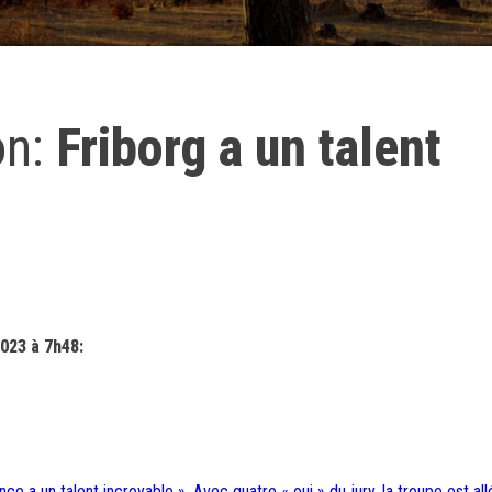
on:
Friborg a un talent
023 à 7h48:
e a un talent incroyable ». Avec quatre « oui » du jury, la troupe est al