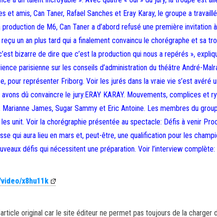
s et amis, Can Taner, Rafael Sanches et Eray Karay, le groupe a travaillé
la production de M6, Can Taner a d’abord refusé une première invitation à
çu un an plus tard qui a finalement convaincu le chorégraphe et sa tr
est bizarre de dire que c’est la production qui nous a repérés », expliq
érience parisienne sur les conseils d’administration du théâtre André-Malr
, pour représenter Friborg. Voir les jurés dans la vraie vie s’est avéré 
nous avons dû convaincre le jury.ERAY KARAY. Mouvements, complices et 
ra, Marianne James, Sugar Sammy et Eric Antoine. Les membres du grou
i les unit. Voir la chorégraphie présentée au spectacle: Défis à venir Pro
e qui aura lieu en mars et, peut-être, une qualification pour les champ
uveaux défis qui nécessitent une préparation. Voir l’interview complète:
/video/x8hu11k
article original car le site éditeur ne permet pas toujours de la charger 