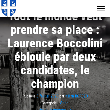
Echos de
Information
locale de
Martinique
Tout le monde veut
Martinique
prendre sa place :
Laurence Boccolini
éblouie par deux
candidates, le
champion
Publié le
3 février 2023
par
Killian BOREZO
Catégorie :
Video
Laisser un commentaire