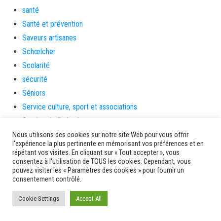
santé
Santé et prévention
Saveurs artisanes
Schœlcher
Scolarité
sécurité
Séniors
Service culture, sport et associations
Service de l'urbanisme
Services
Nous utilisons des cookies sur notre site Web pour vous offrir
l'expérience la plus pertinente en mémorisant vos préférences et en
sinistrés
répétant vos visites. En cliquant sur « Tout accepter », vous
consentez à l'utilisation de TOUS les cookies. Cependant, vous
social
pouvez visiter les « Paramètres des cookies » pour fournir un
Solidarité
consentement contrôlé.
Solidarités
Cookie Settings
Accept All
sondage
souris