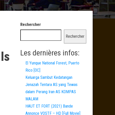
Rechercher
Rechercher
Les dernières infos:
ils
El Yunque National Forest, Puerto
Rico [OC]
Keluarga Sambut Kedatangan
Jenazah Tentara AS yang Tewas
dalam Perang Iran-AS KOMPAS
MALAM
HAUT ET FORT (2021) Bande
Annonce VOSTF – HD [Full Movie]