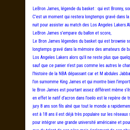
LeBron James, légende du basket : qui est Bronny, son
C’est un moment qui restera longtemps gravé dans la 
nuit pour assister au match des Los Angeles Lakers.Al
LeBron James s’empare du ballon et score,
Le Bron James légendes du basket qui est brownie son
longtemps gravé dans la mémoire des amateurs de bask
Los Angeles Lakers alors qu’il ne reste plus que que
sauf que ce panier n’est pas comme les autres le cha
l’histoire de la NBA dépassant car et M abdules Jabba
l’on surnomme King James et qui montre bien l’impo
le Bron James est pourtant assez différent même s’i
en effet le natif d’acron dans l’oeilo est le repère d
jury 8 ans son fils aîné que tout le monde a rapidem
est à 18 ans il est déjà très populaire sur les réseau
pour intégrer une grande université américaine et pour