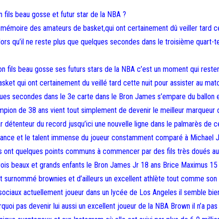
 fils beau gosse et futur star de la NBA ?
mémoire des amateurs de basket,qui ont certainement dû veiller tard c
ors qu’il ne reste plus que quelques secondes dans le troisième quart-
 fils beau gosse ses futurs stars de la NBA c’est un moment qui reste
et qui ont certainement du veillé tard cette nuit pour assister au mat
lques secondes dans le 3e carte dans le Bron James s’empare du ballon 
mpion de 38 ans vient tout simplement de devenir le meilleur marqueur 
r détenteur du record jusqu’ici une nouvelle ligne dans le palmarès de c
rtance et le talent immense du joueur constamment comparé à Michael 
ls ont quelques points communs à commencer par des fils très doués a
e trois beaux et grands enfants le Bron James Jr 18 ans Brice Maximus 15
ent surnommé brownies et d’ailleurs un excellent athlète tout comme son
x sociaux actuellement joueur dans un lycée de Los Angeles il semble bien
quoi pas devenir lui aussi un excellent joueur de la NBA Brown il n’a pas