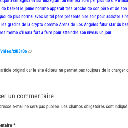
que avantageux et sur Instagram où elle est suivi par plus de 6 9 millio
 de basket le jeune homme apparaît très proche de son père et de son 
uoi de plus normal avec un tel père présente hier soir pour assister à l’e
s les gradins de la crypto comme Arena de Los Angeles futur star du ba
s même s’il aura fort à faire pour atteindre son niveau un jour
/video/x8i3r0o
article original car le site éditeur ne permet pas toujours de la charger 
ser un commentaire
dresse e-mail ne sera pas publiée.
Les champs obligatoires sont indiqu
ntaire
*