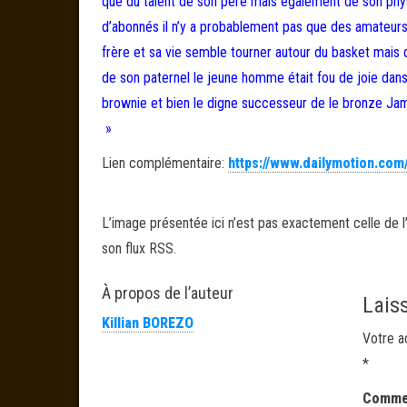
que du talent de son père mais également de son physi
d’abonnés il n’y a probablement pas que des amateurs
frère et sa vie semble tourner autour du basket mais q
de son paternel le jeune homme était fou de joie dan
brownie et bien le digne successeur de le bronze Jame
»
Lien complémentaire:
https://www.dailymotion.com
L’image présentée ici n’est pas exactement celle de l’
son flux RSS.
À propos de l’auteur
Lais
Killian BOREZO
Votre a
*
Comme