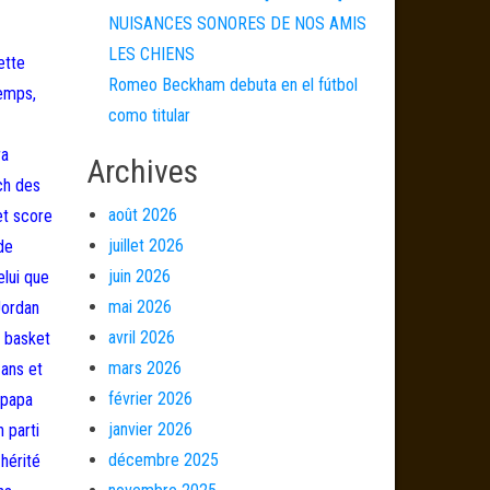
NUISANCES SONORES DE NOS AMIS
LES CHIENS
ette
Romeo Beckham debuta en el fútbol
temps,
como titular
ra
Archives
ch des
août 2026
et score
juillet 2026
de
juin 2026
elui que
mai 2026
Jordan
avril 2026
u basket
mars 2026
 ans et
février 2026
 papa
janvier 2026
 parti
décembre 2025
 hérité