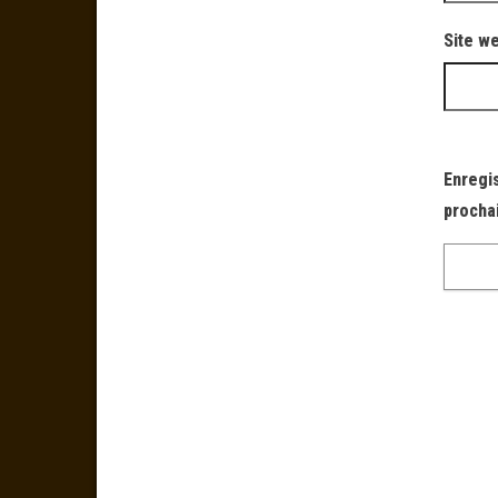
Site w
Enregi
procha