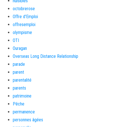
nuisibles
octobrerose
Offre d'Emploi
offresemploi
olympisme
OTI
Ouragan
Overseas Long Distance Relationship
parade
parent
parentalité
parents
patrimoine
Pêche
permanence
personnes âgées