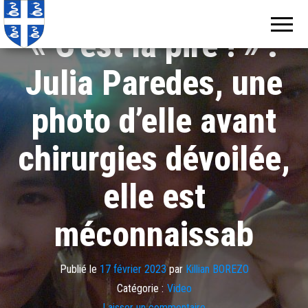
Echos de
Information
locale de
Martinique
« C’est la pire ! » :
Martinique
Julia Paredes, une
photo d’elle avant
chirurgies dévoilée,
elle est
méconnaissab
Publié le
17 février 2023
par
Killian BOREZO
Catégorie :
Video
Laisser un commentaire