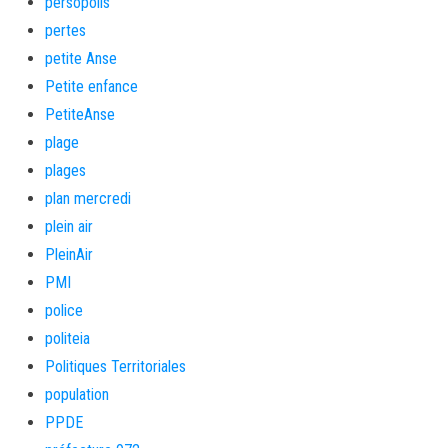
persopolis
pertes
petite Anse
Petite enfance
PetiteAnse
plage
plages
plan mercredi
plein air
PleinAir
PMI
police
politeia
Politiques Territoriales
population
PPDE