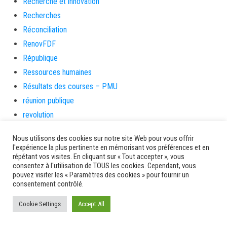
Recherche et innovation
Recherches
Réconciliation
RenovFDF
République
Ressources humaines
Résultats des courses – PMU
réunion publique
revolution
Rhum
Nous utilisons des cookies sur notre site Web pour vous offrir
Rivière-Pilote
l'expérience la plus pertinente en mémorisant vos préférences et en
répétant vos visites. En cliquant sur « Tout accepter », vous
Rivière-Salée
consentez à l'utilisation de TOUS les cookies. Cependant, vous
rongeurs
pouvez visiter les « Paramètres des cookies » pour fournir un
consentement contrôlé.
rue case toto
Saint-Esprit
Cookie Settings
Accept All
Saint-Pierre