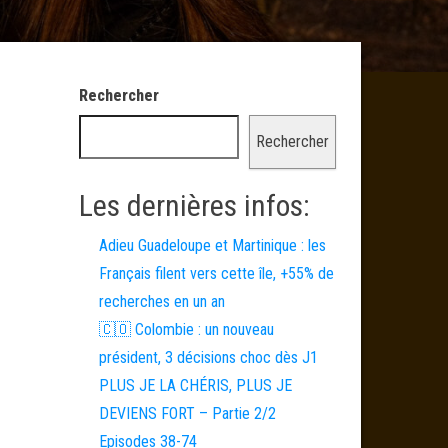
Rechercher
Rechercher
Les dernières infos:
Adieu Guadeloupe et Martinique : les
Français filent vers cette île, +55% de
recherches en un an
🇨🇴 Colombie : un nouveau
président, 3 décisions choc dès J1
PLUS JE LA CHÉRIS, PLUS JE
DEVIENS FORT – Partie 2/2
Episodes 38-74