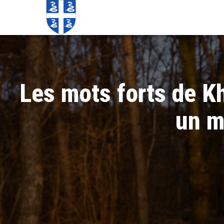
Echos de
Information
locale de
Martinique
Martinique
Les mots forts de K
un m