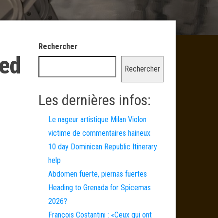
Rechercher
ied
Rechercher
Les dernières infos:
Le nageur artistique Milan Violon
victime de commentaires haineux
10 day Dominican Republic Itinerary
help
Abdomen fuerte, piernas fuertes
Heading to Grenada for Spicemas
2026?
François Costantini : «Ceux qui ont