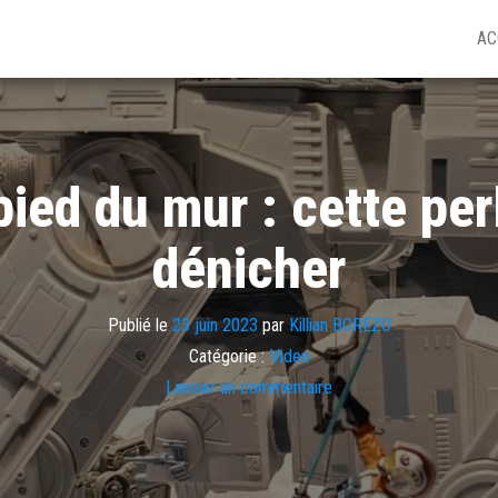
AC
ied du mur : cette per
dénicher
Publié le
23 juin 2023
par
Killian BOREZO
Catégorie :
Video
Laisser un commentaire