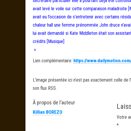
secretaire particulier elle a pourtant déjà été confond
avait levé le voile sur cette comparaison maladroite [Mu
avait eu l’occasion de s’entretenir avec certains rés
chaleur hall une femme prénommée John druce n’avait 
lui avait demandé si Kate Middleton était son assistan
crédits [Musique]
»
Lien complémentaire:
https://www.dailymotion.com
L’image présentée ici n’est pas exactement celle de l’
son flux RSS.
À propos de l’auteur
Lais
Killian BOREZO
Votre a
*