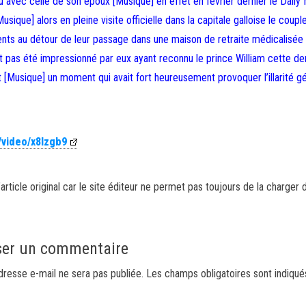
u avec celle de son époux [Musique] en effet en février dernier le Daily 
sique] alors en pleine visite officielle dans la capitale galloise le coupl
idents au détour de leur passage dans une maison de retraite médicalisée
pas été impressionné par eux ayant reconnu le prince William cette de
t [Musique] un moment qui avait fort heureusement provoquer l’illarité g
/video/x8lzgb9
article original car le site éditeur ne permet pas toujours de la charger 
ser un commentaire
dresse e-mail ne sera pas publiée.
Les champs obligatoires sont indiqu