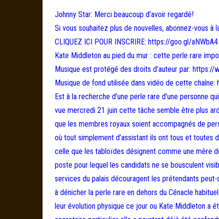
Johnny Star: Merci beaucoup d’avoir regardé!
Si vous souhaitez plus de nouvelles, abonnez-vous à l
CLIQUEZ ICI POUR INSCRIRE: https://goo.gl/aNWbA4
Kate Middleton au pied du mur : cette perle rare impo
Musique est protégé des droits d’auteur par: https:
Musique de fond utilisée dans vidéo de cette chaî
Est à la recherche d’une perle rare d’une personne qu
vue mercredi 21 juin cette tâche semble être plus ardu
que les membres royaux soient accompagnés de personn
où tout simplement d’assistant ils ont tous et toutes
celle que les tabloïdes désignent comme une mère de 
poste pour lequel les candidats ne se bousculent visib
services du palais découragent les prétendants peut-on
à dénicher la perle rare en dehors du Cénacle habitu
leur évolution physique ce jour ou Kate Middleton a ét