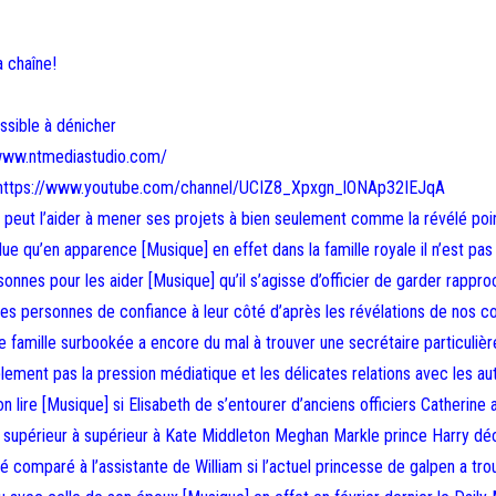
a chaîne!
ssible à dénicher
//www.ntmediastudio.com/
ne: https://www.youtube.com/channel/UCIZ8_Xpxgn_lONAp32IEJqA
i peut l’aider à mener ses projets à bien seulement comme la révélé poi
e qu’en apparence [Musique] en effet dans la famille royale il n’est pas
es pour les aider [Musique] qu’il s’agisse d’officier de garder rappr
 des personnes de confiance à leur côté d’après les révélations de nos c
famille surbookée a encore du mal à trouver une secrétaire particulièr
lement pas la pression médiatique et les délicates relations avec les au
 lire [Musique] si Elisabeth de s’entourer d’anciens officiers Catherine 
el supérieur à supérieur à Kate Middleton Meghan Markle prince Harry d
é comparé à l’assistante de William si l’actuel princesse de galpen a tr