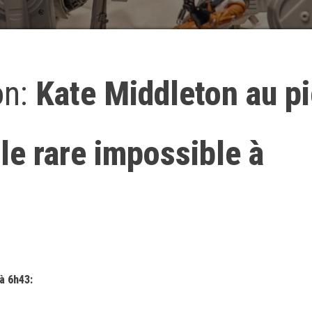
on:
Kate Middleton au p
rle rare impossible à
à 6h43: