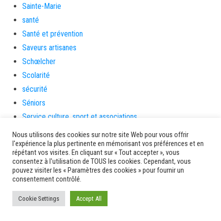
Sainte-Marie
santé
Santé et prévention
Saveurs artisanes
Schœlcher
Scolarité
sécurité
Séniors
Service culture, sport et associations
Service de l'urbanisme
Nous utilisons des cookies sur notre site Web pour vous offrir
l'expérience la plus pertinente en mémorisant vos préférences et en
Services
répétant vos visites. En cliquant sur « Tout accepter », vous
sinistrés
consentez à l'utilisation de TOUS les cookies. Cependant, vous
pouvez visiter les « Paramètres des cookies » pour fournir un
social
consentement contrôlé.
Solidarité
Cookie Settings
Solidarités
Accept All
sondage