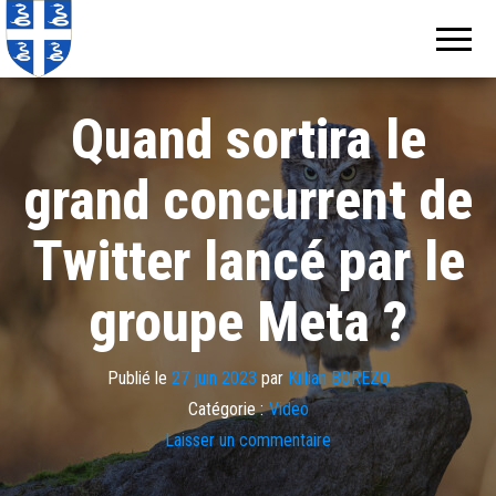
Echos de
Information
locale de
Martinique
Martinique
Quand sortira le
grand concurrent de
Twitter lancé par le
groupe Meta ?
Publié le
27 juin 2023
par
Killian BOREZO
Catégorie :
Video
Laisser un commentaire