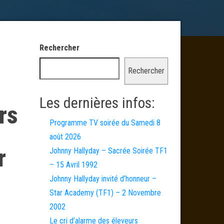
Rechercher
Rechercher
Les dernières infos:
rs
Programme TV soirée du Samedi 8
août 2026
r
Johnny Hallyday – Sacrée Soirée TF1
– 15 Avril 1992
Johnny Hallyday invité d’honneur –
Star Academy (TF1) – 2 Novembre
2002
Le cri d’alarme des éleveurs