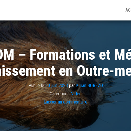
AC
M – Formations et Méti
nissement en Outre-me
Publié le
30 juin 2023
par
Killian BOREZO
Catégorie :
Video
Laisser un commentaire