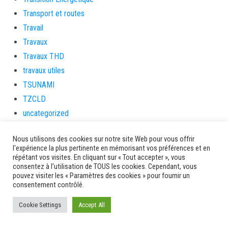
Transport et routes
Travail
Travaux
Travaux THD
travaux utiles
TSUNAMI
TZCLD
uncategorized
Venir en Martinique
Nous utilisons des cookies sur notre site Web pour vous offrir
Video
l'expérience la plus pertinente en mémorisant vos préférences et en
vidététladjéko
répétant vos visites. En cliquant sur « Tout accepter », vous
consentez à l'utilisation de TOUS les cookies. Cependant, vous
Vie Municipale
pouvez visiter les « Paramètres des cookies » pour fournir un
Viechere
consentement contrôlé.
vigilanceROUGE
Cookie Settings
Accept All
Village artisanal
Village artisanal et commercial