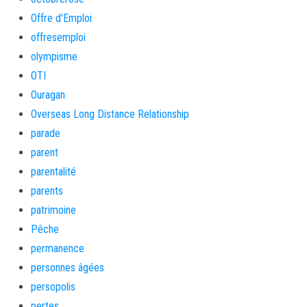
Offre d'Emploi
offresemploi
olympisme
OTI
Ouragan
Overseas Long Distance Relationship
parade
parent
parentalité
parents
patrimoine
Pêche
permanence
personnes âgées
persopolis
pertes