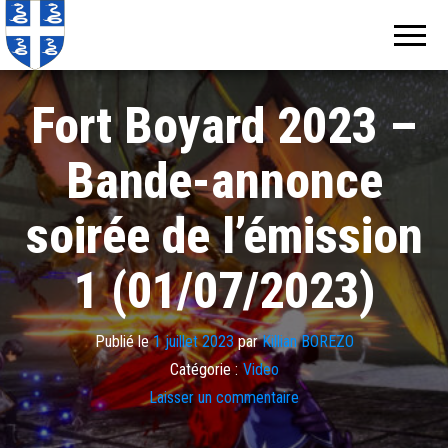
Echos de
Information
locale de
Martinique
Martinique
Fort Boyard 2023 –
Bande-annonce
soirée de l’émission
1 (01/07/2023)
Publié le
1 juillet 2023
par
Killian BOREZO
Catégorie :
Video
Laisser un commentaire