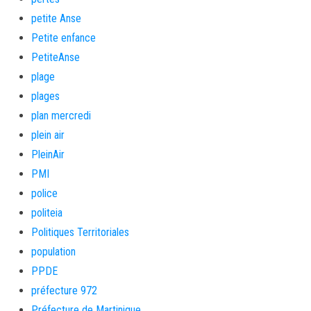
petite Anse
Petite enfance
PetiteAnse
plage
plages
plan mercredi
plein air
PleinAir
PMI
police
politeia
Politiques Territoriales
population
PPDE
préfecture 972
Préfecture de Martinique