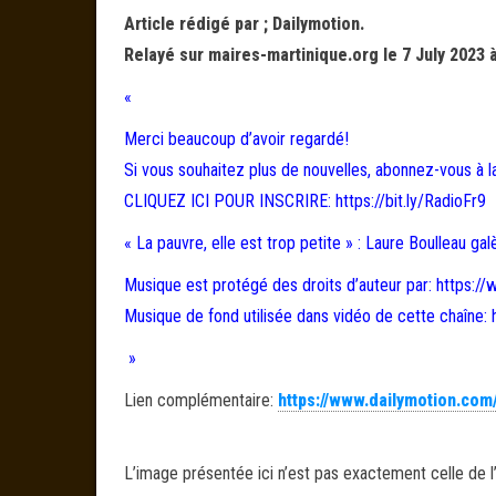
Article rédigé par ; Dailymotion.
Relayé sur maires-martinique.org le 7 July 2023 
«
Merci beaucoup d’avoir regardé!
Si vous souhaitez plus de nouvelles, abonnez-vous à l
CLIQUEZ ICI POUR INSCRIRE: https://bit.ly/RadioFr9
« La pauvre, elle est trop petite » : Laure Boulleau g
Musique est protégé des droits d’auteur par: https:
Musique de fond utilisée dans vidéo de cette chaî
»
Lien complémentaire:
https://www.dailymotion.co
L’image présentée ici n’est pas exactement celle de l’