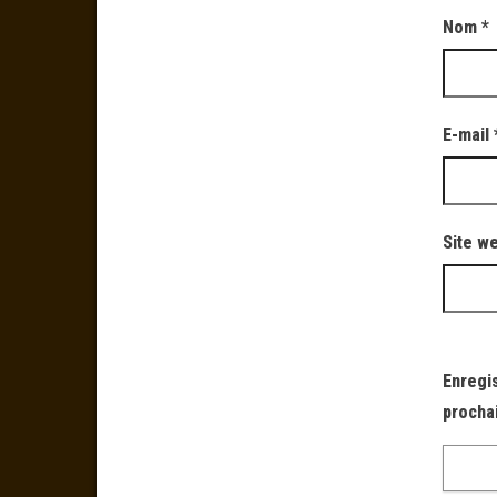
Nom
*
E-mail
Site w
Enregi
procha