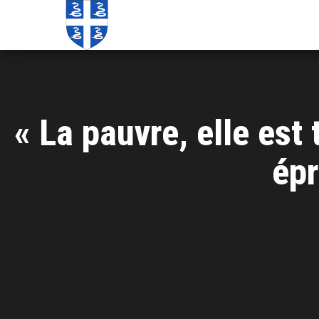
Echos de
Information
locale de
Martinique
Martinique
« La pauvre, elle est
épr