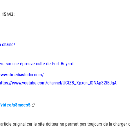
à 15h43:
a chaîne!
alère sur une épreuve culte de Fort Boyard
//www.ntmediastudio.com/
ne: https://www.youtube.com/channel/UCIZ8_Xpxgn_lONAp32IEJqA
m/video/x8mces5
article original car le site éditeur ne permet pas toujours de la charger 