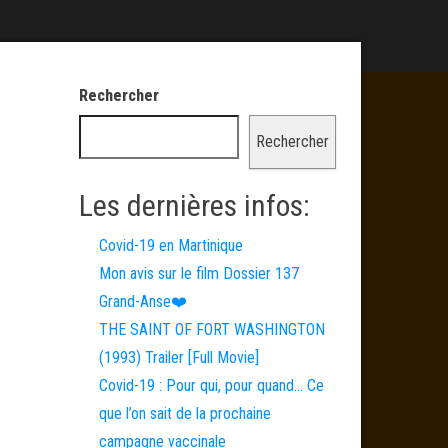
Rechercher
Rechercher
Les dernières infos:
Covid-19 en Martinique
Mon avis sur le film Dossier 137
Grand-Anse❤️
THE SAINT OF FORT WASHINGTON
(1993) Trailer [Full Movie]
Covid-19 : Pour qui, pour quand… Ce
que l’on sait de la prochaine
campagne vaccinale