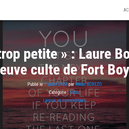
AC
 trop petite » : Laure B
euve culte de Fort Bo
Publié le
7 juillet 2023
par
Killian BOREZO
Catégorie :
Video
Laisser un commentaire