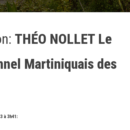
on:
THÉO NOLLET Le
nnel Martiniquais des
23 à 3h41: