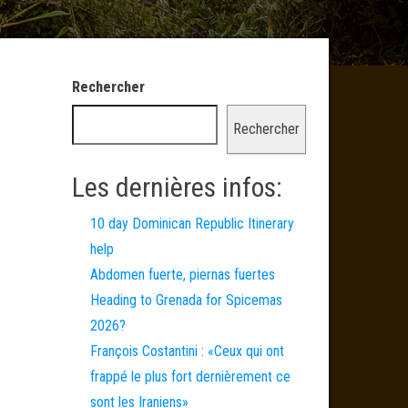
Rechercher
Rechercher
Les dernières infos:
10 day Dominican Republic Itinerary
help
Abdomen fuerte, piernas fuertes
Heading to Grenada for Spicemas
2026?
François Costantini : «Ceux qui ont
frappé le plus fort dernièrement ce
sont les Iraniens»