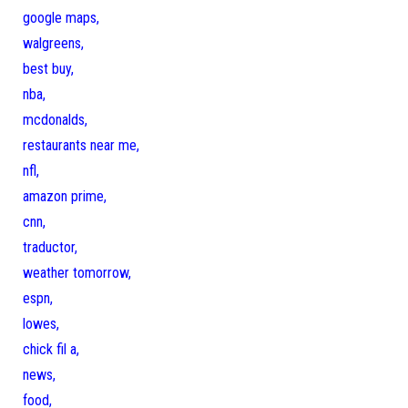
google maps,
walgreens,
best buy,
nba,
mcdonalds,
restaurants near me,
nfl,
amazon prime,
cnn,
traductor,
weather tomorrow,
espn,
lowes,
chick fil a,
news,
food,