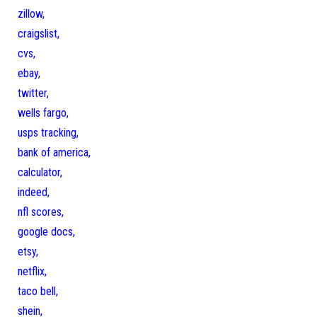
zillow,
craigslist,
cvs,
ebay,
twitter,
wells fargo,
usps tracking,
bank of america,
calculator,
indeed,
nfl scores,
google docs,
etsy,
netflix,
taco bell,
shein,