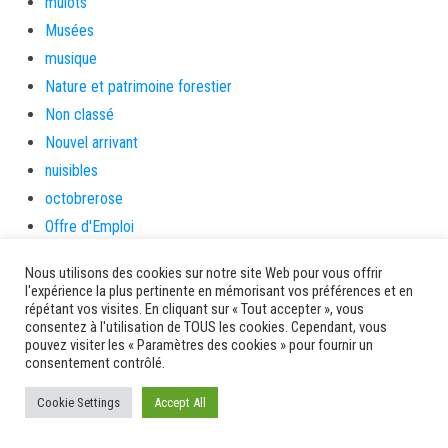
mulots
Musées
musique
Nature et patrimoine forestier
Non classé
Nouvel arrivant
nuisibles
octobrerose
Offre d'Emploi
offresemploi
Nous utilisons des cookies sur notre site Web pour vous offrir
olympisme
l'expérience la plus pertinente en mémorisant vos préférences et en
répétant vos visites. En cliquant sur « Tout accepter », vous
OTI
consentez à l'utilisation de TOUS les cookies. Cependant, vous
Ouragan
pouvez visiter les « Paramètres des cookies » pour fournir un
consentement contrôlé.
Overseas Long Distance Relationship
parade
Cookie Settings
Accept All
parent