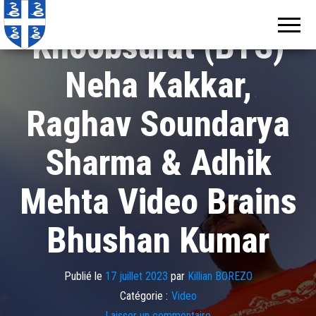
Echos de
Information
locale de
Martinique
Khoobsurat (BTS)
Martinique
Neha Kakkar,
Raghav Soundarya
Sharma & Adhik
Mehta Video Brains
Bhushan Kumar
Publié le
17 juillet 2023
par
Killian BOREZO
Catégorie :
Video
Laisser un commentaire