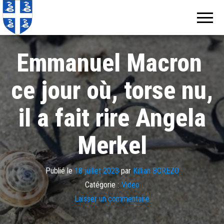
Echos de
Information
locale de
Martinique
Martinique
Emmanuel Macron
ce jour où, torse nu,
il a fait rire Angela
Merkel
Publié le
18 juillet 2023
par
Killian BOREZO
Catégorie :
Video
Laisser un commentaire